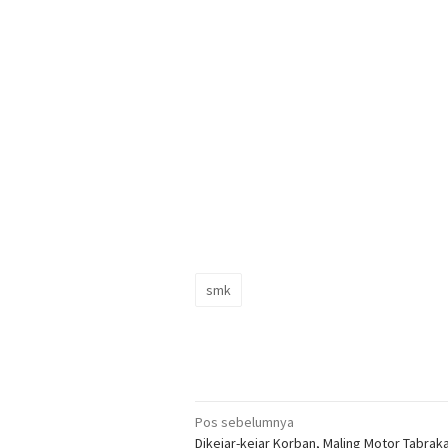
smk
Navigasi
Pos sebelumnya
Dikejar-kejar Korban, Maling Motor Tabrak