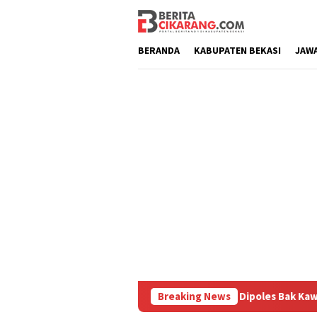
Loncat
ke
konten
BERANDA
KABUPATEN BEKASI
JAW
uru
Pasar Baru Cikarang Dipoles Bak Kawasan Braga, Sa
Breaking News