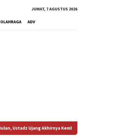
JUMAT, 7 AGUSTUS 2026
OLAHRAGA
ADV
ang Akhirnya Kembali Melihat Motor Kesayangannya
Kemara