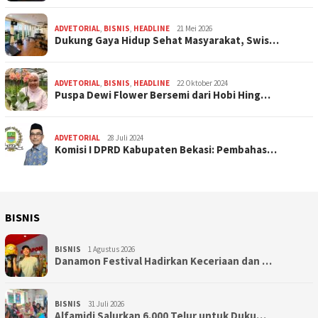
ADVETORIAL
,
BISNIS
,
HEADLINE
21 Mei 2026
Dukung Gaya Hidup Sehat Masyarakat, Swis…
ADVETORIAL
,
BISNIS
,
HEADLINE
22 Oktober 2024
Puspa Dewi Flower Bersemi dari Hobi Hing…
ADVETORIAL
28 Juli 2024
Komisi I DPRD Kabupaten Bekasi: Pembahas…
BISNIS
BISNIS
1 Agustus 2026
Danamon Festival Hadirkan Keceriaan dan …
BISNIS
31 Juli 2026
Alfamidi Salurkan 6.000 Telur untuk Duku…