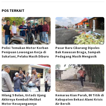
POS TERKAIT
Polisi Temukan Motor Korban
Pasar Baru Cikarang Dipoles
Penipuan Lowongan Kerja di
Bak Kawasan Braga, Sampah
Sukatani, Pelaku Masih Diburu
Pedagang Masih Mengusik
Hilang 5 Bulan, Ustadz Ujang
Kemarau Kian Parah, 80 Titik di
Akhirnya Kembali Melihat
Kabupaten Bekasi Alami Krisis
Motor Kesayangannya
Air Bersih