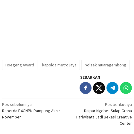
Hoegeng Award
kapolda metro jaya
polsek muaragembong
SEBARKAN
Navigasi
Pos sebelumnya
Pos berikutnya
Raperda P4GNPN Rampung Akhir
Dispar Ngebet Sulap Graha
pos
November
Pariwisata Jadi Bekasi Creative
Center