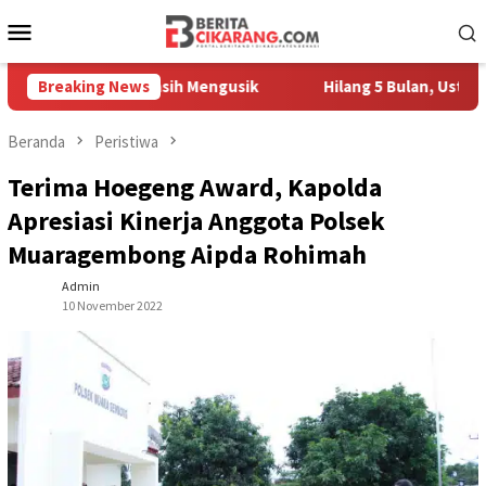
Loncat
Menu
ke
Mobile
konten
edagang Masih Mengusik
Breaking News
Hilang 5 Bulan, Ustadz Ujang Ak
Beranda
Peristiwa
Terima Hoegeng Award, Kapolda
Apresiasi Kinerja Anggota Polsek
Muaragembong Aipda Rohimah
Admin
10 November 2022