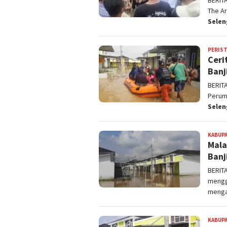
BERIT
The Ar
Sele
PERIS
Ceri
Banj
BERIT
Perum
Sele
KABUPA
Mala
Banji
BERIT
mengg
menga
KABUPA