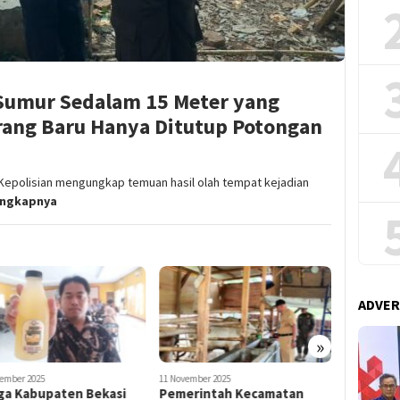
: Sumur Sedalam 15 Meter yang
rang Baru Hanya Ditutup Potongan
polisian mengungkap temuan hasil olah tempat kejadian
engkapnya
ADVER
»
vember 2025
10 November 2025
20 November 
erintah Kecamatan
Puluhan Pelaku UMKM
Situ Cep