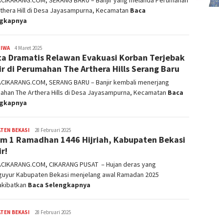
ACIKARANG.COM, SERANG BARU – Banjir yang melanda Perumahan
thera Hill di Desa Jayasampurna, Kecamatan
Baca
ngkapnya
TIWA
admin
4 Maret 2025
ta Dramatis Relawan Evakuasi Korban Terjebak
ir di Perumahan The Arthera Hills Serang Baru
ACIKARANG.COM, SERANG BARU – Banjir kembali menerjang
ahan The Arthera Hills di Desa Jayasampurna, Kecamatan
Baca
ngkapnya
TEN BEKASI
admin
28 Februari 2025
m 1 Ramadhan 1446 Hijriah, Kabupaten Bekasi
r!
ACIKARANG.COM, CIKARANG PUSAT – Hujan deras yang
uyur Kabupaten Bekasi menjelang awal Ramadan 2025
kibatkan
Baca Selengkapnya
TEN BEKASI
admin
28 Februari 2025