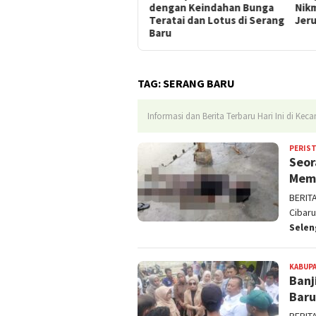
dengan Keindahan Bunga
Nikmati Manisnya Cuan dari
Ser
Teratai dan Lotus di Serang
Jeruk Kasturi Selasih
Pro
Baru
di 
TAG:
SERANG BARU
Informasi dan Berita Terbaru Hari Ini di Ke
PERIS
Seor
Mema
BERIT
Cibaru
Sele
KABUPA
Banj
Baru