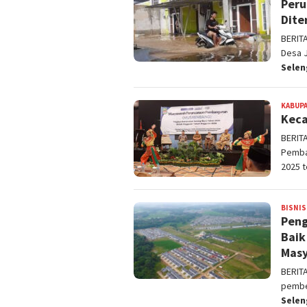
Peru
Dite
BERIT
Desa 
Sele
KABUPA
Keca
BERIT
Pemba
2025 
BISNIS
Peng
Baik
Masy
BERIT
pembe
Sele