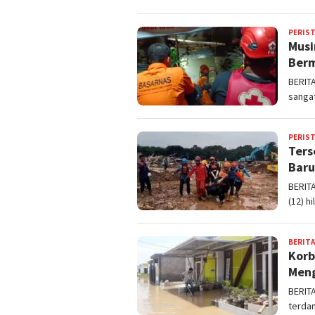
PERIS
Musi
Berm
BERIT
sangat
PERIS
Ters
Baru
BERIT
(12) h
BERITA
Korb
Meng
BERIT
terdam