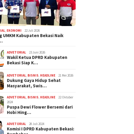
Keindahan Bunga
Nikmati Manisnya Cuan dari
Serang Baru 
dan Lotus di Serang
Jeruk Kasturi Selasih
Program Ket
di Jayasampu
IAL
,
EKONOMI
22 Juli 2026
g UMKM Kabupaten Bekasi Naik
,…
ADVETORIAL
23 Juni 2026
Wakil Ketua DPRD Kabupaten
Bekasi Siap K…
ADVETORIAL
,
BISNIS
,
HEADLINE
21 Mei 2026
Dukung Gaya Hidup Sehat
Masyarakat, Swis…
ADVETORIAL
,
BISNIS
,
HEADLINE
22 Oktober
2024
Puspa Dewi Flower Bersemi dari
Hobi Hing…
ADVETORIAL
28 Juli 2024
Komisi I DPRD Kabupaten Bekasi: