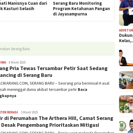
ang Baru Monitoring
Serang Baru Dilatih
dengan 
gram Ketahanan Pangan
Membuat Sabun Ramah
Teratai 
Jayasampurna
Lingkungan
Baru
ADVETOR
Dukun
Kelas
camatan Serang Baru
TIWA
admin
8 Maret 2025
ang Pria Tewas Tersambar Petir Saat Sedang
ncing di Serang Baru
ACIKARANG.COM, SERANG BARU – Seorang pria berinisial H asal
sah meninggal dunia akibat tersambar petir
Baca
ngkapnya
TEN BEKASI
admin
5 Maret 2025
ir di Perumahan The Arthera Hill, Camat Serang
 Desak Pengembang Prioritaskan Mitigasi