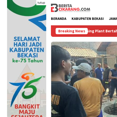
Loncat
tutup
ke
konten
BERANDA
KABUPATEN BEKASI
JAW
Bikin Polusi Debu, Lima Batching Plant Bertahun-tahun Beropera
Breaking News