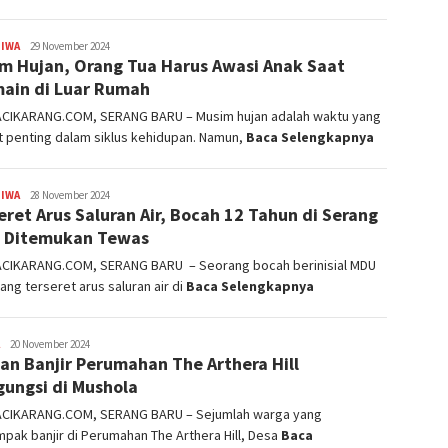
TIWA
admin
29 November 2024
m Hujan, Orang Tua Harus Awasi Anak Saat
ain di Luar Rumah
ACIKARANG.COM, SERANG BARU – Musim hujan adalah waktu yang
 penting dalam siklus kehidupan. Namun,
Baca Selengkapnya
TIWA
admin
28 November 2024
eret Arus Saluran Air, Bocah 12 Tahun di Serang
 Ditemukan Tewas
ACIKARANG.COM, SERANG BARU – Seorang bocah berinisial MDU
ilang terseret arus saluran air di
Baca Selengkapnya
admin
20 November 2024
an Banjir Perumahan The Arthera Hill
ungsi di Mushola
ACIKARANG.COM, SERANG BARU – Sejumlah warga yang
pak banjir di Perumahan The Arthera Hill, Desa
Baca