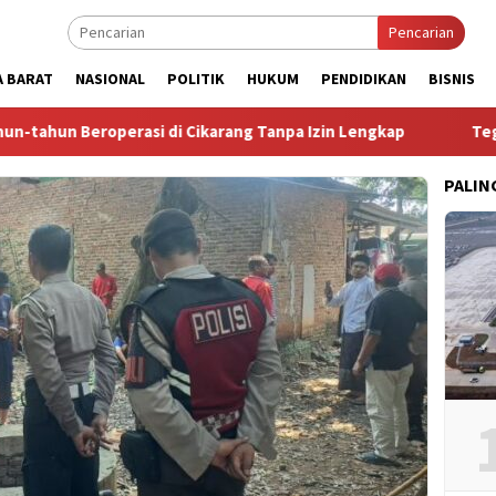
Pencarian
A BARAT
NASIONAL
POLITIK
HUKUM
PENDIDIKAN
BISNIS
si di Cikarang Tanpa Izin Lengkap
Tegal Danas Darurat D
PALIN