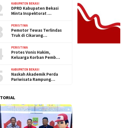
2
KABUPATEN BEKASI
DPRD Kabupaten Bekasi
Minta Inspektorat …
3
PERISTIWA
Pemotor Tewas Terlindas
Truk di Cikarang…
4
PERISTIWA
Protes Vonis Hakim,
Keluarga Korban Pemb…
5
KABUPATEN BEKASI
Naskah Akademik Perda
Pariwisata Rampung…
TORIAL
2025
12 November 2025
11 November 2025
er: Wisata Alam
Warga Kabupaten Bekasi
Pemerintah 