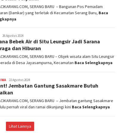
ACIKARANG.COM, SERANG BARU – Bangunan Pos Pemadam
aran (Damkar) yang terletak di Kecamatan Serang Baru,
Baca
ngkapnya
admin
26 Agustus 2024
na Bebek Air di Situ Leungsir Jadi Sarana
raga dan Hiburan
ACIKARANG.COM, SERANG BARU – Objek wisata alam Situ Leungsir
berada di Desa Jayasampurna, Kecamatan
Baca Selengkapnya
TIWA
admin
22 Agustus 2024
nt! Jembatan Gantung Sasakmare Butuh
aikan
ACIKARANG.COM, SERANG BARU – Jembatan gantung Sasakmare
ulu pernah viral dan ramai dikunjungi kini
Baca Selengkapnya
Lihat Lainnya