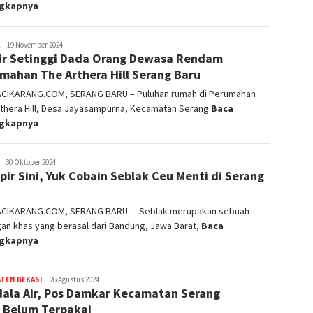
ngkapnya
admin
19 November 2024
ir Setinggi Dada Orang Dewasa Rendam
mahan The Arthera Hill Serang Baru
ACIKARANG.COM, SERANG BARU – Puluhan rumah di Perumahan
rthera Hill, Desa Jayasampurna, Kecamatan Serang
Baca
ngkapnya
admin
30 Oktober 2024
ir Sini, Yuk Cobain Seblak Ceu Menti di Serang
ACIKARANG.COM, SERANG BARU – Seblak merupakan sebuah
an khas yang berasal dari Bandung, Jawa Barat,
Baca
ngkapnya
TEN BEKASI
admin
26 Agustus 2024
ala Air, Pos Damkar Kecamatan Serang
 Belum Terpakai