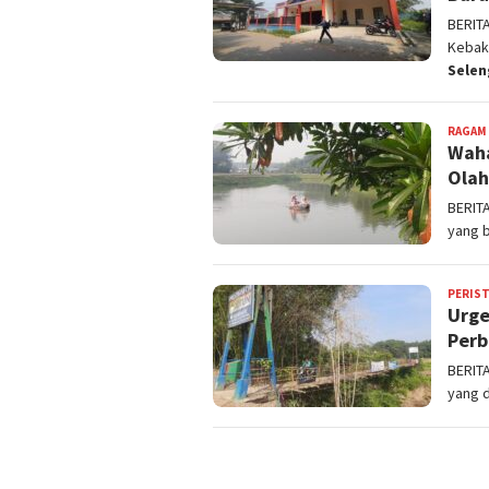
BERIT
Kebak
Sele
RAGAM
Waha
Olah
BERIT
yang 
PERIS
Urge
Perb
BERIT
yang d