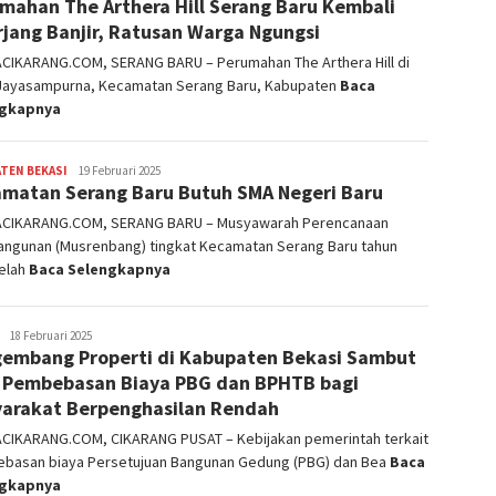
mahan The Arthera Hill Serang Baru Kembali
rjang Banjir, Ratusan Warga Ngungsi
ACIKARANG.COM, SERANG BARU – Perumahan The Arthera Hill di
Jayasampurna, Kecamatan Serang Baru, Kabupaten
Baca
ngkapnya
TEN BEKASI
admin
19 Februari 2025
matan Serang Baru Butuh SMA Negeri Baru
ACIKARANG.COM, SERANG BARU – Musyawarah Perencanaan
ngunan (Musrenbang) tingkat Kecamatan Serang Baru tahun
telah
Baca Selengkapnya
admin
18 Februari 2025
embang Properti di Kabupaten Bekasi Sambut
 Pembebasan Biaya PBG dan BPHTB bagi
arakat Berpenghasilan Rendah
ACIKARANG.COM, CIKARANG PUSAT – Kebijakan pemerintah terkait
basan biaya Persetujuan Bangunan Gedung (PBG) dan Bea
Baca
ngkapnya