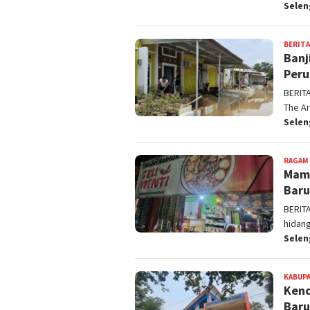
Sele
BERITA
Banj
Peru
BERIT
The A
Sele
RAGAM
Mamp
Baru
BERIT
hidang
Sele
KABUPA
Kend
Baru