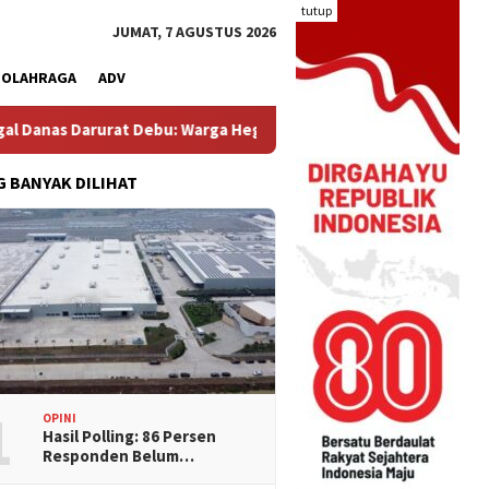
tutup
JUMAT, 7 AGUSTUS 2026
OLAHRAGA
ADV
ebu: Warga Hegarmukti Protes Ceceran Material dari Truk Molen
G BANYAK DILIHAT
1
OPINI
Hasil Polling: 86 Persen
Responden Belum…