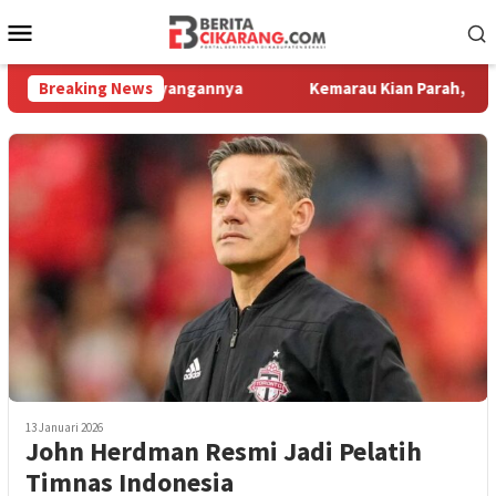
Loncat
Menu
ke
Mobile
konten
hat Motor Kesayangannya
Breaking News
Kemarau Kian Parah, 80 Titik di K
13 Januari 2026
John Herdman Resmi Jadi Pelatih
Timnas Indonesia