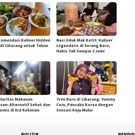
komendasi Kuliner Hidden
Nasi Uduk Mak Ketit: Kuliner
di Cikarang untuk Tahun
Legendaris di Serang Baru,
Habis Tak Sampai 2 Jam!
laritas Makanan
Tren Baru di Cikarang: Yummy
san: Alternatif Sehat dan
Coin, Pancake Korea dengan
omis di Era Kekinian
Sensasi Keju Mulur
POLITIK
PENDID