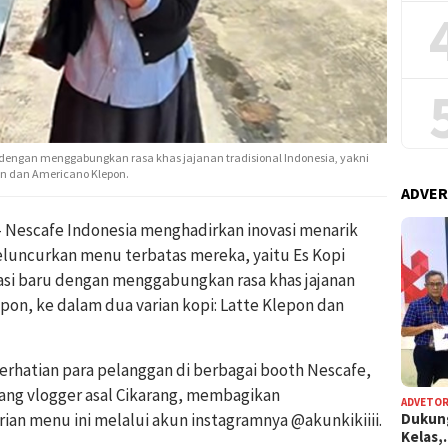
a dengan menggabungkan rasa khas jajanan tradisional Indonesia, yakni
pon dan Americano Klepon.
ADVER
Nescafe Indonesia menghadirkan inovasi menarik
luncurkan menu terbatas mereka, yaitu Es Kopi
asi baru dengan menggabungkan rasa khas jajanan
epon, ke dalam dua varian kopi: Latte Klepon dan
erhatian para pelanggan di berbagai booth Nescafe,
orang vlogger asal Cikarang, membagikan
ADVETOR
Dukun
n menu ini melalui akun instagramnya @akunkikiiii.
Kelas