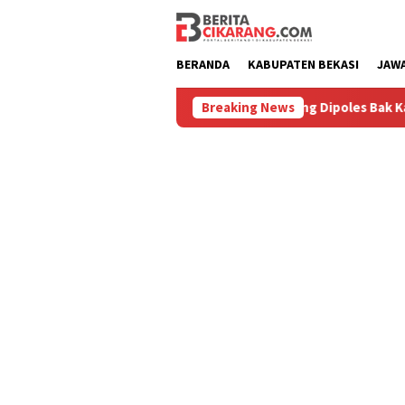
Loncat
ke
konten
BERANDA
KABUPATEN BEKASI
JAW
Diburu
Pasar Baru Cikarang Dipoles Bak Kawasan Braga, 
Breaking News