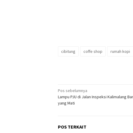
cibitung
coffe shop
rumah kopi
Navigasi
Pos sebelumnya
Lampu PJU di Jalan Inspeksi Kalimalang Ba
pos
yang Mati
POS TERKAIT