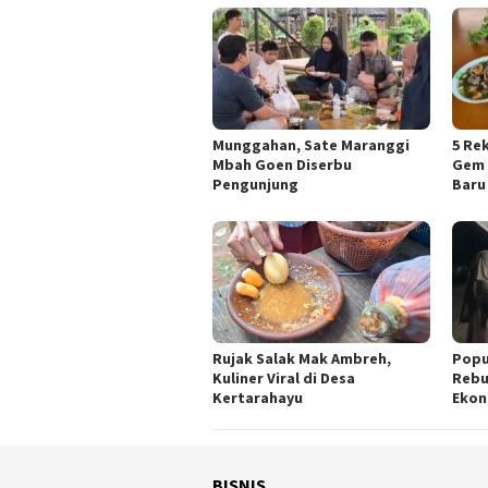
Munggahan, Sate Maranggi
5 Re
Mbah Goen Diserbu
Gem 
Pengunjung
Baru
Rujak Salak Mak Ambreh,
Popu
Kuliner Viral di Desa
Rebu
Kertarahayu
Ekon
BISNIS