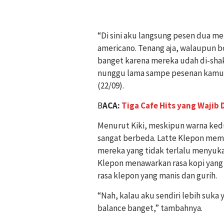
“Di sini aku langsung pesen dua me
americano. Tenang aja, walaupun 
banget karena mereka udah di-sha
nunggu lama sampe pesenan kamu si
(22/09).
B
ACA:
Tiga Cafe Hits yang Wajib 
Menurut Kiki, meskipun warna kedua
sangat berbeda. Latte Klepon memil
mereka yang tidak terlalu menyukai
Klepon menawarkan rasa kopi yan
rasa klepon yang manis dan gurih.
“Nah, kalau aku sendiri lebih suka
balance banget,” tambahnya.