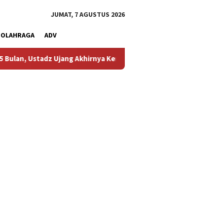
JUMAT, 7 AGUSTUS 2026
OLAHRAGA
ADV
 Ujang Akhirnya Kembali Melihat Motor Kesayangannya
Kem