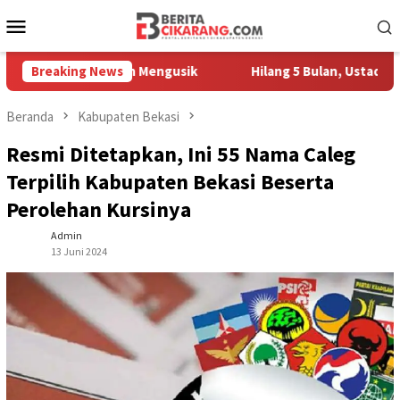
Loncat
Menu
ke
Mobile
konten
ang Masih Mengusik
Breaking News
Hilang 5 Bulan, Ustadz Ujang Akhirn
Beranda
Kabupaten Bekasi
Resmi Ditetapkan, Ini 55 Nama Caleg
Terpilih Kabupaten Bekasi Beserta
Perolehan Kursinya
Admin
13 Juni 2024