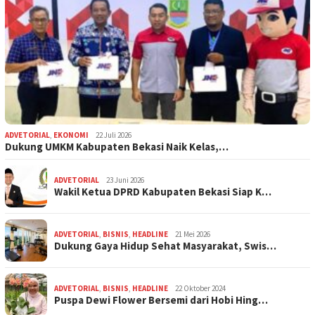
ADVETORIAL
,
EKONOMI
22 Juli 2026
Dukung UMKM Kabupaten Bekasi Naik Kelas,…
ADVETORIAL
23 Juni 2026
Wakil Ketua DPRD Kabupaten Bekasi Siap K…
ADVETORIAL
,
BISNIS
,
HEADLINE
21 Mei 2026
Dukung Gaya Hidup Sehat Masyarakat, Swis…
ADVETORIAL
,
BISNIS
,
HEADLINE
22 Oktober 2024
Puspa Dewi Flower Bersemi dari Hobi Hing…