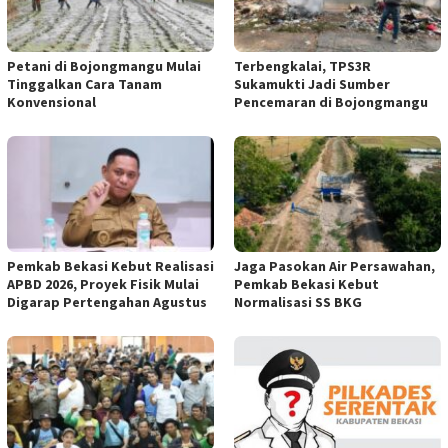
Petani di Bojongmangu Mulai
Terbengkalai, TPS3R
Tinggalkan Cara Tanam
Sukamukti Jadi Sumber
Konvensional
Pencemaran di Bojongmangu
Pemkab Bekasi Kebut Realisasi
Jaga Pasokan Air Persawahan,
APBD 2026, Proyek Fisik Mulai
Pemkab Bekasi Kebut
Digarap Pertengahan Agustus
Normalisasi SS BKG