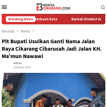
Loncat
Menu
ke
Mobile
konten
a Solusi Berbasis Data
Breaking News
Bantah Disebut Arogan, Kuasa Hu
Beranda
Berita
Plt Bupati Usulkan Ganti Nama Jalan
Raya Cikarang Cibarusah Jadi Jalan KH.
Ma’mun Nawawi
Admin
28 Maret 2019