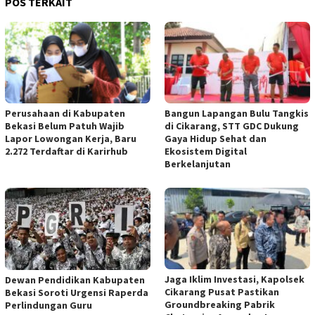
POS TERKAIT
Perusahaan di Kabupaten
Bangun Lapangan Bulu Tangkis
Bekasi Belum Patuh Wajib
di Cikarang, STT GDC Dukung
Lapor Lowongan Kerja, Baru
Gaya Hidup Sehat dan
2.272 Terdaftar di Karirhub
Ekosistem Digital
Berkelanjutan
Jaga Iklim Investasi, Kapolsek
Dewan Pendidikan Kabupaten
Cikarang Pusat Pastikan
Bekasi Soroti Urgensi Raperda
Groundbreaking Pabrik
Perlindungan Guru