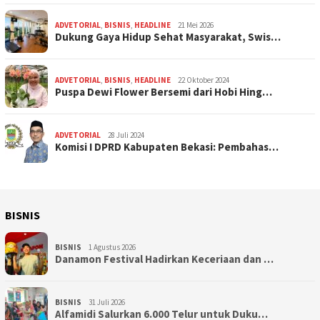
ADVETORIAL
,
BISNIS
,
HEADLINE
21 Mei 2026
Dukung Gaya Hidup Sehat Masyarakat, Swis…
ADVETORIAL
,
BISNIS
,
HEADLINE
22 Oktober 2024
Puspa Dewi Flower Bersemi dari Hobi Hing…
ADVETORIAL
28 Juli 2024
Komisi I DPRD Kabupaten Bekasi: Pembahas…
BISNIS
BISNIS
1 Agustus 2026
Danamon Festival Hadirkan Keceriaan dan …
BISNIS
31 Juli 2026
Alfamidi Salurkan 6.000 Telur untuk Duku…