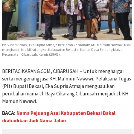
Plt Bupati Bekasi, Eka Supria Atmaja berziarah ke makam KH. Ma’mun Nawawi usai
menghadiri Isra Mi'raj tingkat Kabupaten Bekasi di Kantor Desa Sindang Mulya,
Kecamatan Cibarusah, Kamis (28/03).
BERITACIKARANG.COM, CIBARUSAH – Untuk menghargai
serta mengenang jasa KH. Ma’mun Nawawi, Pelaksana Tugas
(Plt) Bupati Bekasi, Eka Supria Atmaja mengusulkan
perubahan nama Jl. Raya Cikarang Cibarusah menjadi Jl. KH.
Mamun Nawawi.
BACA:
Nama Pejuang Asal Kabupaten Bekasi Bakal
diabadikan Jadi Nama Jalan