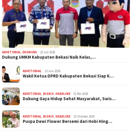
ADVETORIAL
,
EKONOMI
22 Juli 2026
Dukung UMKM Kabupaten Bekasi Naik Kelas,…
ADVETORIAL
23 Juni 2026
Wakil Ketua DPRD Kabupaten Bekasi Siap K…
ADVETORIAL
,
BISNIS
,
HEADLINE
21 Mei 2026
Dukung Gaya Hidup Sehat Masyarakat, Swis…
ADVETORIAL
,
BISNIS
,
HEADLINE
22 Oktober 2024
Puspa Dewi Flower Bersemi dari Hobi Hing…