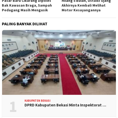
Pasar Baru Cikarang Dipoles
Hilang 5 Bulan, Ustadz Ujang
Bak Kawasan Braga, Sampah
Akhirnya Kembali Melihat
Pedagang Masih Mengusik
Motor Kesayangannya
PALING BANYAK DILIHAT
1
KABUPATEN BEKASI
DPRD Kabupaten Bekasi Minta Inspektorat …