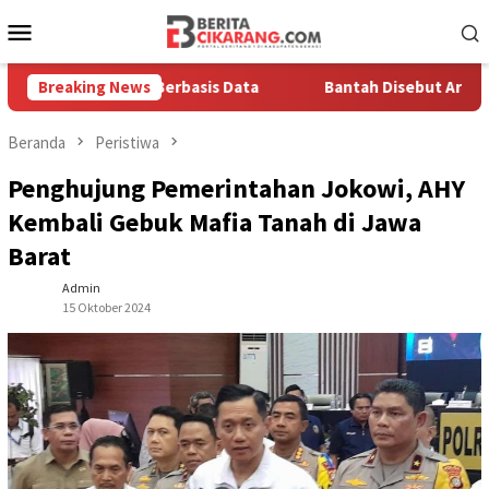
Loncat
Menu
ke
Mobile
konten
 Solusi Berbasis Data
Breaking News
Bantah Disebut Arogan, Kuasa Huk
Beranda
Peristiwa
Penghujung Pemerintahan Jokowi, AHY
Kembali Gebuk Mafia Tanah di Jawa
Barat
Admin
15 Oktober 2024