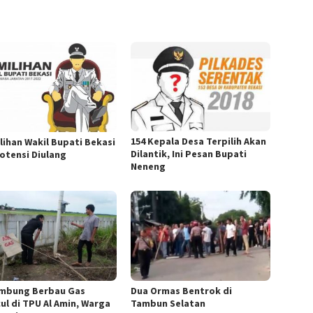
154 Kepala Desa Terpilih Akan
lihan Wakil Bupati Bekasi
Dilantik, Ini Pesan Bupati
otensi Diulang
Neneng
mbung Berbau Gas
Dua Ormas Bentrok di
ul di TPU Al Amin, Warga
Tambun Selatan