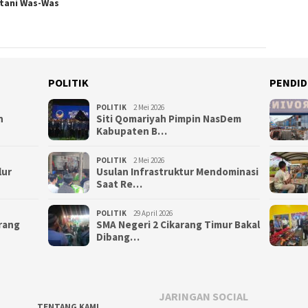
tani Was-Was
POLITIK
PENDID
POLITIK
2 Mei 2026
n
Siti Qomariyah Pimpin NasDem
Kabupaten B…
POLITIK
2 Mei 2026
lur
Usulan Infrastruktur Mendominasi
Saat Re…
POLITIK
29 April 2026
arang
SMA Negeri 2 Cikarang Timur Bakal
Dibang…
JARINGAN SOCIAL
TENTANG KAMI