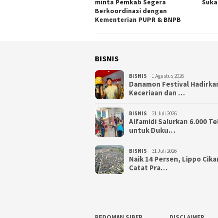
minta Pemkab Segera
Suka
Berkoordinasi dengan
Kementerian PUPR & BNPB
BISNIS
BISNIS
1 Agustus 2026
Danamon Festival Hadirka
Keceriaan dan …
BISNIS
31 Juli 2026
Alfamidi Salurkan 6.000 Te
untuk Duku…
BISNIS
31 Juli 2026
Naik 14 Persen, Lippo Cik
Catat Pra…
PEDOMAN SIBER
DISCLAIMER