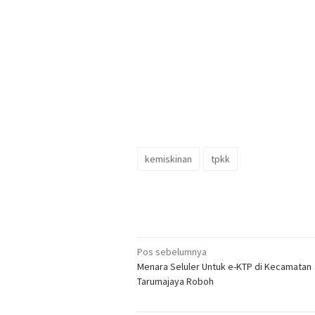
kemiskinan
tpkk
Navigasi
Pos sebelumnya
Menara Seluler Untuk e-KTP di Kecamatan
pos
Tarumajaya Roboh