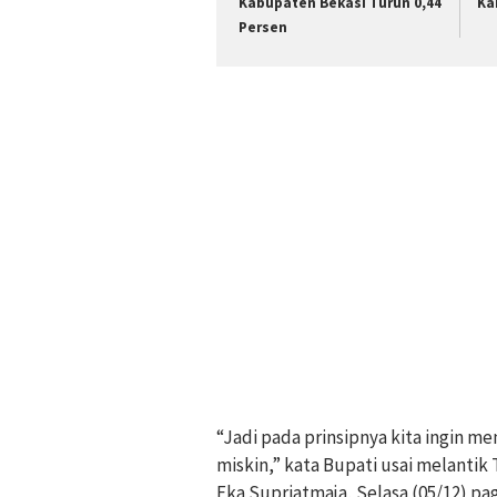
Kabupaten Bekasi Turun 0,44
Ka
Persen
“Jadi pada prinsipnya kita ingin 
miskin,” kata Bupati usai melantik
Eka Supriatmaja, Selasa (05/12) pag