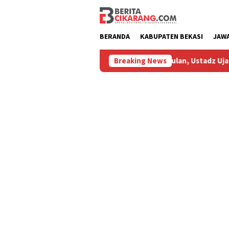
Loncat
ke
konten
BERANDA
KABUPATEN BEKASI
JAW
asih Mengusik
Hilang 5 Bulan, Ustadz Ujang Akhirnya Ke
Breaking News