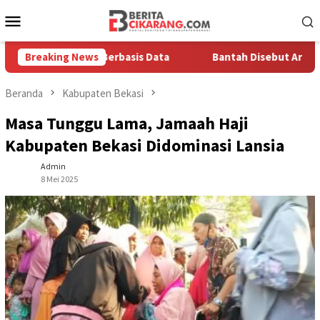
Loncat
Menu
ke
Mobile
konten
a Solusi Berbasis Data
Breaking News
Bantah Disebut Arogan, Kuasa Hu
Beranda
Kabupaten Bekasi
Masa Tunggu Lama, Jamaah Haji
Kabupaten Bekasi Didominasi Lansia
Admin
8 Mei 2025