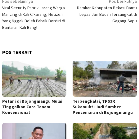
Navigasi
Pos sebelumnya
Pos berikutnya
Viral Security Pabrik Larang Warga
Damkar Kabupaten Bekasi Bantu
pos
Mancing di Kali Cikarang, Netizen:
Lepas Jari Bocah Tersangkut di
Yang Nggak Boleh Pabrik Berdiri di
Gagang Sapu
Bantaran Kali Bang!
POS TERKAIT
Petani di Bojongmangu Mulai
Terbengkalai, TPS3R
Tinggalkan Cara Tanam
Sukamukti Jadi Sumber
Konvensional
Pencemaran di Bojongmangu