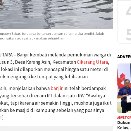
abupaten Bekasi berupaya bertahan dengan cara mereka sendiri. Salah
ng ikan sebagai lauk makan sehari-hari.
ARA – Banjir kembali melanda pemukiman warga di
ADVER
sun 3, Desa Karang Asih, Kecamatan
Cikarang Utara
,
 lokasi ini dilaporkan mencapai hingga satu meter di
tuk mengungsi ke tempat yang lebih aman.
Asih, menjelaskan bahwa
banjir
ini telah berdampak
 yang tersebar di enam RT dalam satu RW. “Awalnya
t, tapi karena air semakin tinggi, mushola juga ikut
ihkan ke masjid di kampung sebelah yang posisinya
1).
ADVETOR
Dukun
Kelas