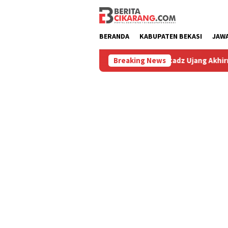
Loncat
ke
konten
BERANDA
KABUPATEN BEKASI
JAW
iburu
Hilang 5 Bulan, Ustadz Ujang Akhirnya Kembali Me
Breaking News