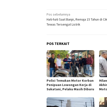
Navigasi
Pos sebelumnya
Hati-hati Saat Banjir, Remaja 15 Tahun di C
pos
Tewas Tersengat Listrik
POS TERKAIT
Polisi Temukan Motor Korban
Hila
Penipuan Lowongan Kerja di
Akhi
Sukatani, Pelaku Masih Diburu
Moto