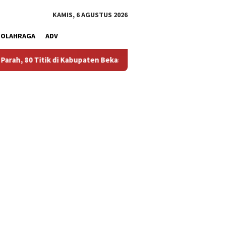
KAMIS, 6 AGUSTUS 2026
OLAHRAGA
ADV
i Kabupaten Bekasi Alami Krisis Air Bersih
Bikin Polusi De