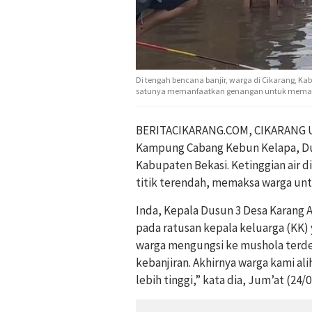
Di tengah bencana banjir, warga di Cikarang, K
satunya memanfaatkan genangan untuk memanci
BERITACIKARANG.COM, CIKARANG UT
Kampung Cabang Kebun Kelapa, Du
Kabupaten Bekasi. Ketinggian air di
titik terendah, memaksa warga un
Inda, Kepala Dusun 3 Desa Karang 
pada ratusan kepala keluarga (KK)
warga mengungsi ke mushola terdeka
kebanjiran. Akhirnya warga kami al
lebih tinggi,” kata dia, Jum’at (24/0