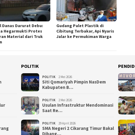
l Danas Darurat Debu:
Gudang Palet Plastik di
a Hegarmukti Protes
Cibitung Terbakar, Api Nyaris
ran Material dari Truk
Jalar ke Permukiman Warga
n
POLITIK
PENDID
POLITIK
2 Mei 2026
n
Siti Qomariyah Pimpin NasDem
Kabupaten B…
POLITIK
2 Mei 2026
lur
Usulan Infrastruktur Mendominasi
Saat Re…
POLITIK
29 April 2026
arang
SMA Negeri 2 Cikarang Timur Bakal
Dibang…