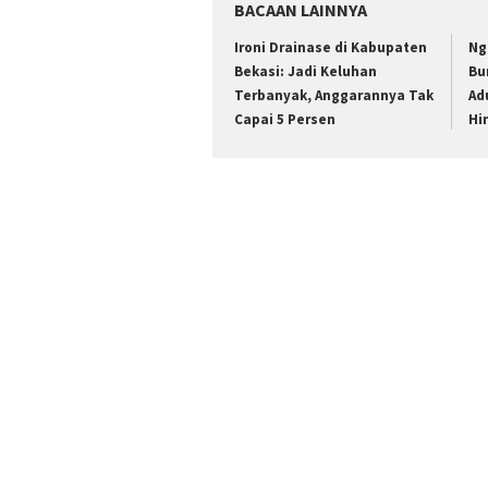
BACAAN LAINNYA
Ironi Drainase di Kabupaten
Ng
Bekasi: Jadi Keluhan
Bu
Terbanyak, Anggarannya Tak
Ad
Capai 5 Persen
Hi