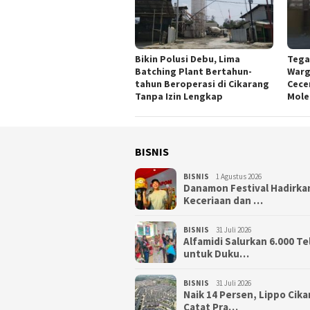
Tega
Bikin Polusi Debu, Lima
Warg
Batching Plant Bertahun-
Cece
tahun Beroperasi di Cikarang
Mole
Tanpa Izin Lengkap
BISNIS
BISNIS
1 Agustus 2026
Danamon Festival Hadirka
Keceriaan dan …
BISNIS
31 Juli 2026
Alfamidi Salurkan 6.000 Te
untuk Duku…
BISNIS
31 Juli 2026
Naik 14 Persen, Lippo Cik
Catat Pra…