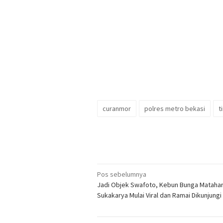
curanmor
polres metro bekasi
t
Navigasi
Pos sebelumnya
Jadi Objek Swafoto, Kebun Bunga Matahari
pos
Sukakarya Mulai Viral dan Ramai Dikunjung