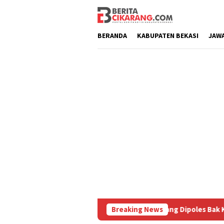
Loncat
ke
konten
BERANDA
KABUPATEN BEKASI
JAW
 Diburu
Pasar Baru Cikarang Dipoles Bak Kawasan Braga
Breaking News