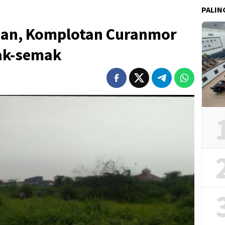
PALIN
pan, Komplotan Curanmor
ak-semak