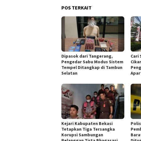
POS TERKAIT
Dipasok dari Tangerang,
Cari 
Pengedar Sabu Modus Sistem
Cika
Tempel Ditangkap di Tambun
Peng
Selatan
Apa
Kejari Kabupaten Bekasi
Poli
Tetapkan Tiga Tersangka
Pemb
Korupsi Sambungan
Barat
Pelanggan Tirta Bhagasasi
Ditu