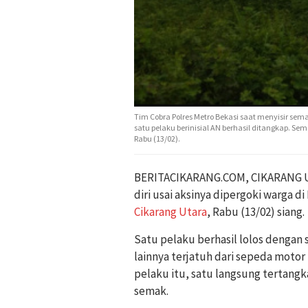
Tim Cobra Polres Metro Bekasi saat menyisir sem
satu pelaku berinisial AN berhasil ditangkap. 
Rabu (13/02).
BERITACIKARANG.COM, CIKARANG U
diri usai aksinya dipergoki warga 
Cikarang Utara
, Rabu (13/02) siang.
Satu pelaku berhasil lolos dengan 
lainnya terjatuh dari sepeda motor 
pelaku itu, satu langsung tertang
semak.