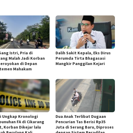
Sang Istri, Pria di
Dalih Sakit Kepala, Eks Dirus
rang Malah Jadi Korban
Perumda Tirta Bhagasasi
eroyokan di Depan
Mangkir Panggilan Kejari
rtemen Mahakam
si Ungkap Kronologi
Dua Anak Terlibat Dugaan
unuhan FA di Cikarang
Pencurian Tas Berisi Rp35
, Korban Dikejar lalu
Juta di Serang Baru, Diproses
suk Berulang Kali
dengan Sistem Peradilan