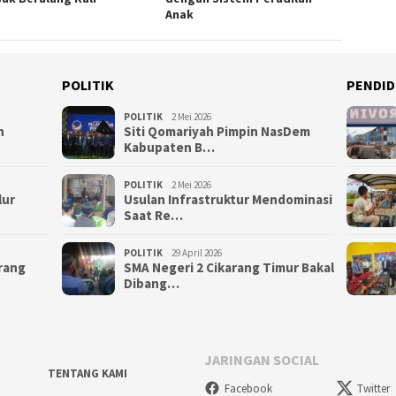
Anak
POLITIK
PENDID
POLITIK
2 Mei 2026
n
Siti Qomariyah Pimpin NasDem
Kabupaten B…
POLITIK
2 Mei 2026
lur
Usulan Infrastruktur Mendominasi
Saat Re…
POLITIK
29 April 2026
arang
SMA Negeri 2 Cikarang Timur Bakal
Dibang…
JARINGAN SOCIAL
TENTANG KAMI
Facebook
Twitter