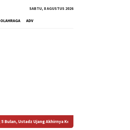
SABTU, 8 AGUSTUS 2026
OLAHRAGA
ADV
z Ujang Akhirnya Kembali Melihat Motor Kesayangannya
K