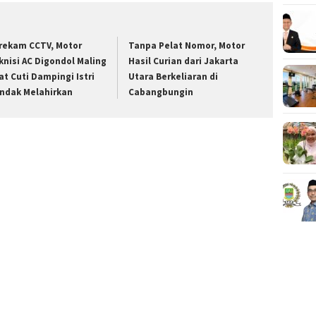
rekam CCTV, Motor
Tanpa Pelat Nomor, Motor
knisi AC Digondol Maling
Hasil Curian dari Jakarta
at Cuti Dampingi Istri
Utara Berkeliaran di
ndak Melahirkan
Cabangbungin