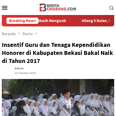
Loncat
Menu
ke
Mobile
konten
pah Pedagang Masih Mengusik
Breaking News
Hilang 5 Bulan, Ustadz Uj
Beranda
Berita
Insentif Guru dan Tenaga Kependidikan
Honorer di Kabupaten Bekasi Bakal Naik
di Tahun 2017
Admin
23 Oktober 2016