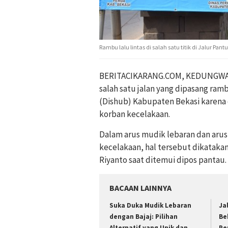
Rambu lalu lintas di salah satu titik di Jalur Pan
BERITACIKARANG.COM, KEDUNGWAR
salah satu jalan yang dipasang ra
(Dishub) Kabupaten Bekasi karena 
korban kecelakaan.
Dalam arus mudik lebaran dan arus b
kecelakaan, hal tersebut dikatakan
Riyanto saat ditemui dipos pantau.
BACAAN LAINNYA
Suka Duka Mudik Lebaran
Ja
dengan Bajaj: Pilihan
Be
Alternatif yang Unik dan
Pe