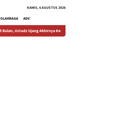
KAMIS, 6 AGUSTUS 2026
OLAHRAGA
ADV
 Ujang Akhirnya Kembali Melihat Motor Kesayangannya
Kem