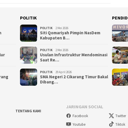
POLITIK
PENDID
POLITIK
2 Mei 2026
n
Siti Qomariyah Pimpin NasDem
Kabupaten B…
POLITIK
2 Mei 2026
lur
Usulan Infrastruktur Mendominasi
Saat Re…
POLITIK
29 April 2026
arang
SMA Negeri 2 Cikarang Timur Bakal
Dibang…
JARINGAN SOCIAL
TENTANG KAMI
Facebook
Twitter
Youtube
Tiktok