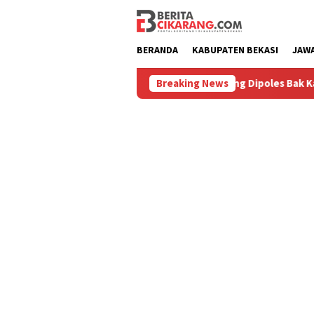
Loncat
ke
konten
BERANDA
KABUPATEN BEKASI
JAW
Diburu
Pasar Baru Cikarang Dipoles Bak Kawasan Braga,
Breaking News