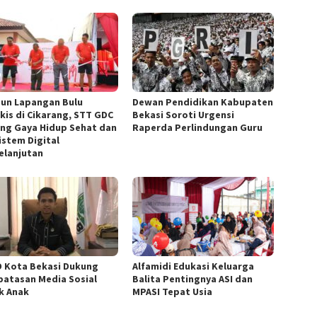
un Lapangan Bulu
Dewan Pendidikan Kabupaten
kis di Cikarang, STT GDC
Bekasi Soroti Urgensi
ng Gaya Hidup Sehat dan
Raperda Perlindungan Guru
istem Digital
elanjutan
 Kota Bekasi Dukung
Alfamidi Edukasi Keluarga
atasan Media Sosial
Balita Pentingnya ASI dan
k Anak
MPASI Tepat Usia