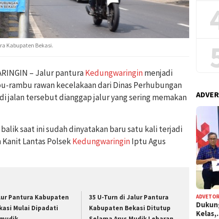
tura Kabupaten Bekasi.
INGIN – Jalur pantura
Kedungwaringin
menjadi
mbu-rambu rawan kecelakaan dari Dinas Perhubungan
ADVER
di jalan tersebut dianggap jalur yang sering memakan
alik saat ini sudah dinyatakan baru satu kali terjadi
 Kanit Lantas Polsek
Kedungwaringin
Iptu Agus
ADVETOR
lur Pantura Kabupaten
35 U-Turn di Jalur Pantura
Dukun
kasi Mulai Dipadati
Kabupaten Bekasi Ditutup
Kelas
mudik
Selama Arus Mudik Lebaran