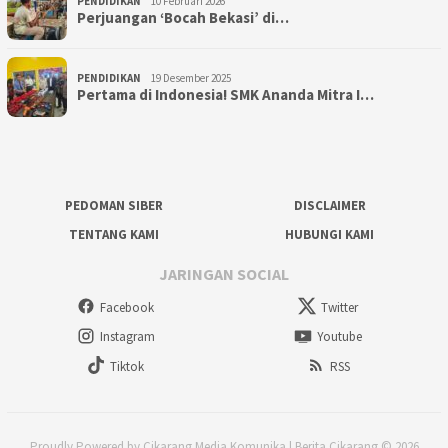
PENDIDIKAN
10 Februari 2026
Perjuangan ‘Bocah Bekasi’ di…
PENDIDIKAN
19 Desember 2025
Pertama di Indonesia! SMK Ananda Mitra I…
PEDOMAN SIBER
DISCLAIMER
TENTANG KAMI
HUBUNGI KAMI
JARINGAN SOCIAL
Facebook
Twitter
Instagram
Youtube
Tiktok
RSS
Proudly Powered by Cikarang Media Komunika | Berita Cikarang © 2026