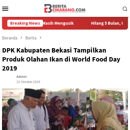
Loncat
Menu
ke
Mobile
konten
h Pedagang Masih Mengusik
Breaking News
Hilang 5 Bulan, Ustadz Ujang
Beranda
Berita
DPK Kabupaten Bekasi Tampilkan
Produk Olahan Ikan di World Food Day
2019
Admin
22 Oktober 2019