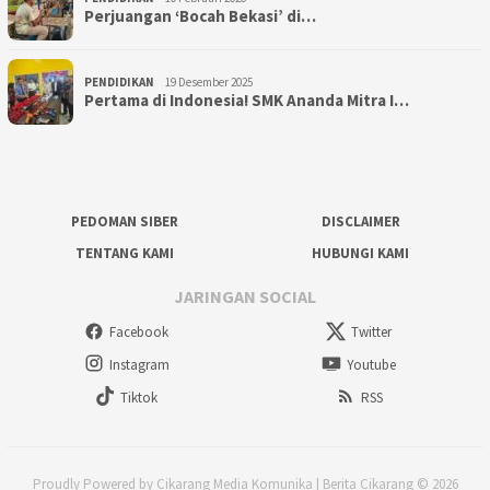
Perjuangan ‘Bocah Bekasi’ di…
PENDIDIKAN
19 Desember 2025
Pertama di Indonesia! SMK Ananda Mitra I…
PEDOMAN SIBER
DISCLAIMER
TENTANG KAMI
HUBUNGI KAMI
JARINGAN SOCIAL
Facebook
Twitter
Instagram
Youtube
Tiktok
RSS
Proudly Powered by Cikarang Media Komunika | Berita Cikarang © 2026