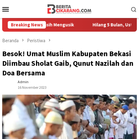
Loncat
Menu
ke
Mobile
konten
edagang Masih Mengusik
Breaking News
Hilang 5 Bulan, Ustadz Ujang Ak
Beranda
Peristiwa
Besok! Umat Muslim Kabupaten Bekasi
Diimbau Sholat Gaib, Qunut Nazilah dan
Doa Bersama
Admin
16 November 2023