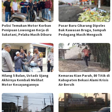
Polisi Temukan Motor Korban
Pasar Baru Cikarang Dipoles
Penipuan Lowongan Kerja di
Bak Kawasan Braga, Sampah
Sukatani, Pelaku Masih Diburu
Pedagang Masih Mengusik
Hilang 5 Bulan, Ustadz Ujang
Kemarau Kian Parah, 80 Titik di
Akhirnya Kembali Melihat
Kabupaten Bekasi Alami Krisis
Motor Kesayangannya
Air Bersih