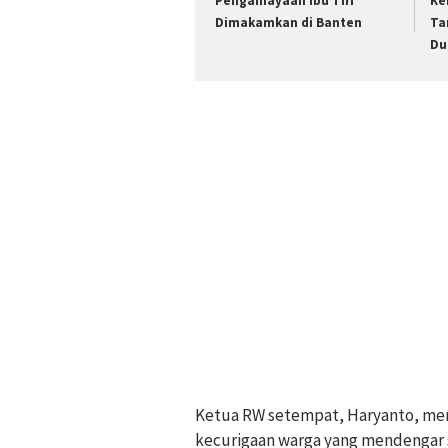
Penganiayaan Ibu Tiri
Ke
Dimakamkan di Banten
Ta
Du
Ketua RW setempat, Haryanto, me
kecurigaan warga yang mendengar s