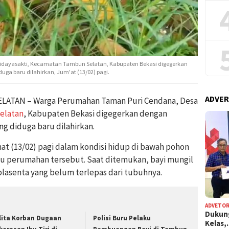
dayasakti, Kecamatan Tambun Selatan, Kabupaten Bekasi digegerkan
uga baru dilahirkan, Jum'at (13/02) pagi.
ADVER
ATAN – Warga Perumahan Taman Puri Cendana, Desa
elatan
, Kabupaten Bekasi digegerkan dengan
ng diduga baru dilahirkan.
t (13/02) pagi dalam kondisi hidup di bawah pohon
jau perumahan tersebut. Saat ditemukan, bayi mungil
 plasenta yang belum terlepas dari tubuhnya.
ADVETOR
Dukun
lita Korban Dugaan
Polisi Buru Pelaku
Kelas