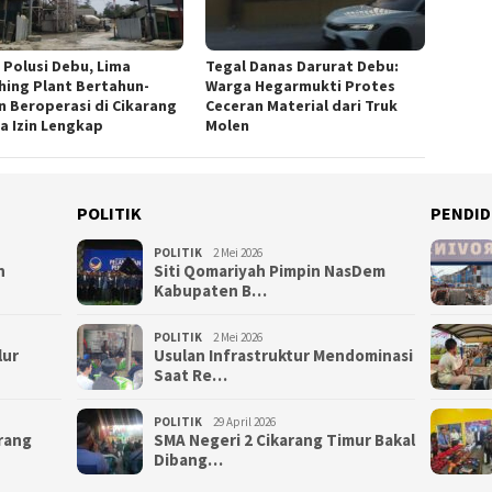
Tegal Danas Darurat Debu:
n Polusi Debu, Lima
Warga Hegarmukti Protes
hing Plant Bertahun-
Ceceran Material dari Truk
n Beroperasi di Cikarang
Molen
a Izin Lengkap
POLITIK
PENDID
POLITIK
2 Mei 2026
n
Siti Qomariyah Pimpin NasDem
Kabupaten B…
POLITIK
2 Mei 2026
lur
Usulan Infrastruktur Mendominasi
Saat Re…
POLITIK
29 April 2026
arang
SMA Negeri 2 Cikarang Timur Bakal
Dibang…