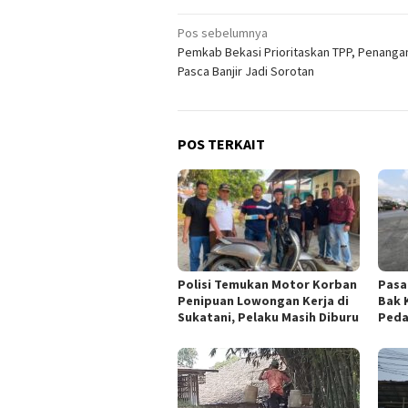
Navigasi
Pos sebelumnya
Pemkab Bekasi Prioritaskan TPP, Penanga
pos
Pasca Banjir Jadi Sorotan
POS TERKAIT
Polisi Temukan Motor Korban
Pasa
Penipuan Lowongan Kerja di
Bak 
Sukatani, Pelaku Masih Diburu
Peda