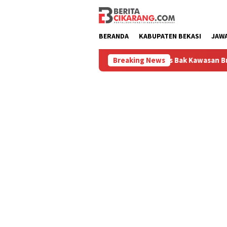
Loncat
ke
konten
BERANDA
KABUPATEN BEKASI
JAW
Pasar Baru Cikarang Dipoles Bak Kawasan Braga, Sampah P
Breaking News