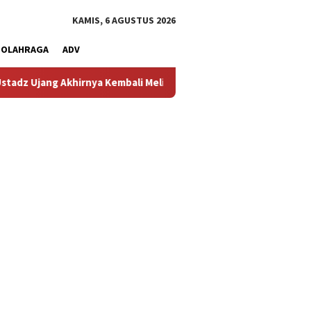
KAMIS, 6 AGUSTUS 2026
OLAHRAGA
ADV
hirnya Kembali Melihat Motor Kesayangannya
Kemarau Kian