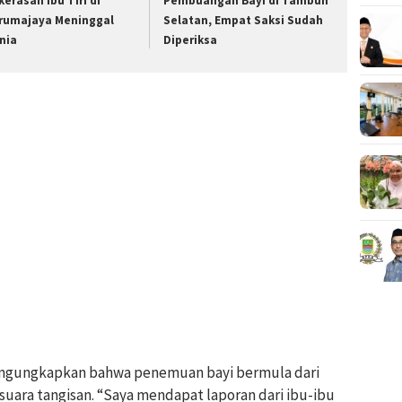
kerasan Ibu Tiri di
Pembuangan Bayi di Tambun
rumajaya Meninggal
Selatan, Empat Saksi Sudah
nia
Diperiksa
ngungkapkan bahwa penemuan bayi bermula dari
uara tangisan. “Saya mendapat laporan dari ibu-ibu