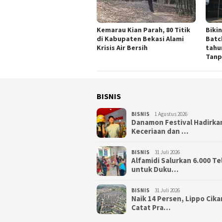
Kemarau Kian Parah, 80 Titik
Biki
di Kabupaten Bekasi Alami
Batc
Krisis Air Bersih
tahu
Tanp
BISNIS
BISNIS
1 Agustus 2026
Danamon Festival Hadirka
Keceriaan dan …
BISNIS
31 Juli 2026
Alfamidi Salurkan 6.000 Te
untuk Duku…
BISNIS
31 Juli 2026
Naik 14 Persen, Lippo Cik
Catat Pra…