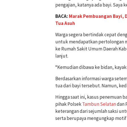
pengajian, katanya ada bayi. Saya ke
BACA:
Marak Pembuangan Bayi, Di
Tua Asuh
Warga segera bertindak cepat deng
untuk mendapatkan pertolongan me
ke Rumah Sakit Umum Daerah Kabu
lanjut.
“Kemudian dibawa ke bidan, kayakny
Berdasarkan informasi warga setem
tua dari bayi tersebut. Namun, ked
Hingga saat ini, kasus penemuan b
pihak Polsek
Tambun Selatan
dan P
keterangan dari sejumlah saksi u
serta berupaya mengungkap motif d