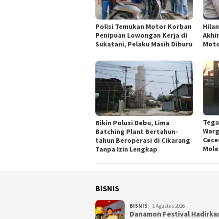
Polisi Temukan Motor Korban
Hila
Penipuan Lowongan Kerja di
Akhi
Sukatani, Pelaku Masih Diburu
Moto
Tega
Bikin Polusi Debu, Lima
Warg
Batching Plant Bertahun-
Cece
tahun Beroperasi di Cikarang
Mole
Tanpa Izin Lengkap
BISNIS
BISNIS
1 Agustus 2026
Danamon Festival Hadirka