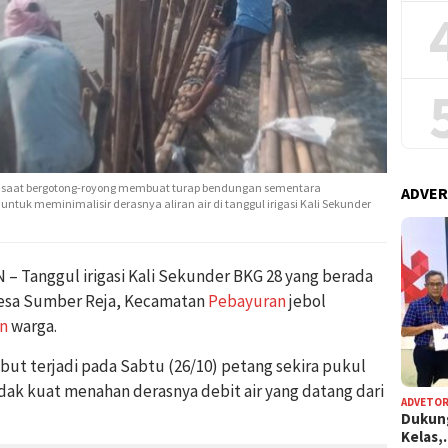
 saat bergotong-royong membuat turap bendungan sementara
ADVER
uk meminimalisir derasnya aliran air di tanggul irigasi Kali Sekunder
Tanggul irigasi Kali Sekunder BKG 28 yang berada
Desa Sumber Reja, Kecamatan
Pebayuran
jebol
an
warga.
sebut terjadi pada Sabtu (26/10) petang sekira pukul
idak kuat menahan derasnya debit air yang datang dari
ADVETOR
Dukun
Kelas