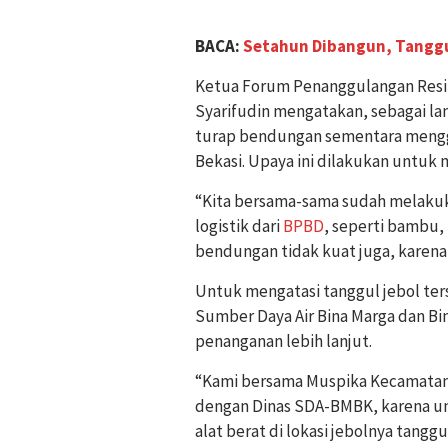
BACA:
Setahun Dibangun, Tangg
Ketua Forum Penanggulangan Res
Syarifudin mengatakan, sebagai l
turap bendungan sementara mengg
Bekasi. Upaya ini dilakukan untuk m
“Kita bersama-sama sudah melak
logistik dari
BPBD
, seperti bambu,
bendungan tidak kuat juga, karena a
Untuk mengatasi tanggul jebol ter
Sumber Daya Air Bina Marga dan B
penanganan lebih lanjut.
“Kami bersama Muspika Kecamata
dengan Dinas SDA-BMBK, karena un
alat berat di lokasi jebolnya tanggul