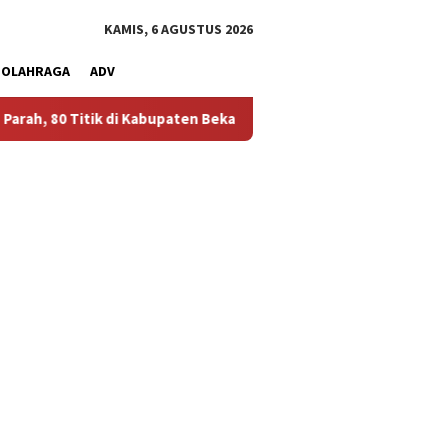
KAMIS, 6 AGUSTUS 2026
OLAHRAGA
ADV
i Kabupaten Bekasi Alami Krisis Air Bersih
Bikin Polusi De