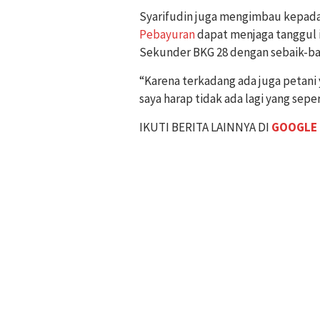
Syarifudin juga mengimbau kepada
Pebayuran
dapat menjaga tanggul i
Sekunder BKG 28 dengan sebaik-ba
“Karena terkadang ada juga petani
saya harap tidak ada lagi yang seper
IKUTI BERITA LAINNYA DI
GOOGLE