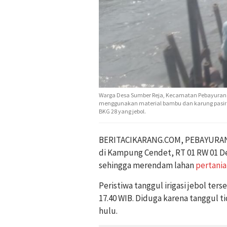
Warga Desa Sumber Reja, Kecamatan Pebayuran
menggunakan material bambu dan karung pasir unt
BKG 28 yang jebol.
BERITACIKARANG.COM, PEBAYURAN – 
di Kampung Cendet, RT 01 RW 01 
sehingga merendam lahan
pertani
Peristiwa tanggul irigasi jebol ter
17.40 WIB. Diduga karena tanggul t
hulu.