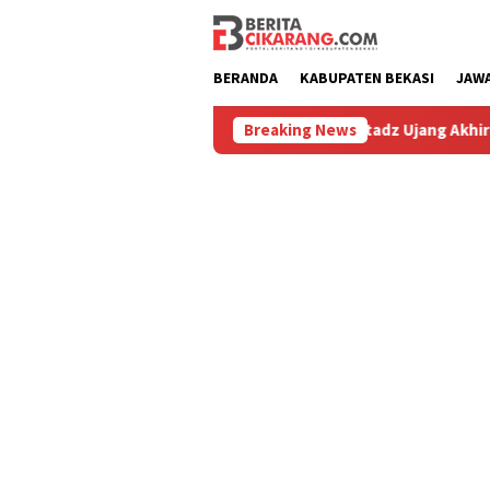
Loncat
ke
konten
BERANDA
KABUPATEN BEKASI
JAW
iburu
Hilang 5 Bulan, Ustadz Ujang Akhirnya Kembali Me
Breaking News