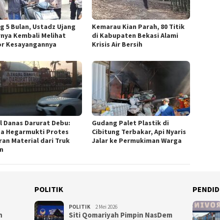
ng 5 Bulan, Ustadz Ujang
Kemarau Kian Parah, 80 Titik
rnya Kembali Melihat
di Kabupaten Bekasi Alami
r Kesayangannya
Krisis Air Bersih
l Danas Darurat Debu:
Gudang Palet Plastik di
a Hegarmukti Protes
Cibitung Terbakar, Api Nyaris
ran Material dari Truk
Jalar ke Permukiman Warga
n
POLITIK
PENDID
POLITIK
2 Mei 2026
n
Siti Qomariyah Pimpin NasDem