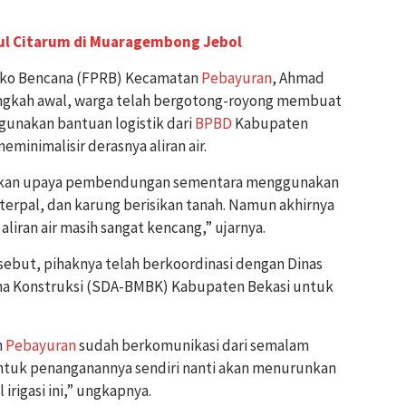
ul Citarum di Muaragembong Jebol
iko Bencana (FPRB) Kecamatan
Pebayuran
, Ahmad
angkah awal, warga telah bergotong-royong membuat
unakan bantuan logistik dari
BPBD
Kabupaten
eminimalisir derasnya aliran air.
ukan upaya pembendungan sementara menggunakan
 terpal, dan karung berisikan tanah. Namun akhirnya
liran air masih sangat kencang,” ujarnya.
sebut, pihaknya telah berkoordinasi dengan Dinas
ina Konstruksi (SDA-BMBK) Kabupaten Bekasi untuk
n
Pebayuran
sudah berkomunikasi dari semalam
tuk penanganannya sendiri nanti akan menurunkan
 irigasi ini,” ungkapnya.