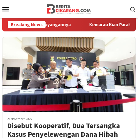
Loncat
Menu
ke
Mobile
konten
lihat Motor Kesayangannya
Breaking News
Kemarau Kian Parah, 80 Titik d
28 November 2025
Disebut Kooperatif, Dua Tersangka
Kasus Penyelewengan Dana Hibah