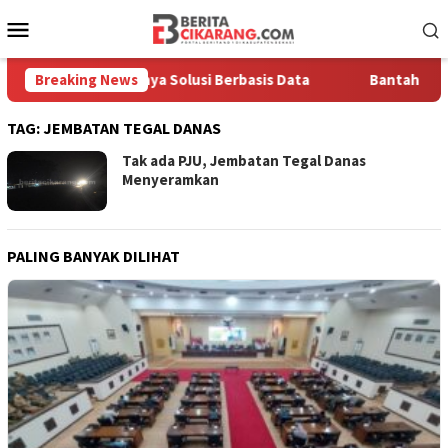
Loncat
Menu
ke
Mobile
konten
kankan Pentingnya Solusi Berbasis Data
Breaking News
Bantah Disebut 
TAG:
JEMBATAN TEGAL DANAS
Tak ada PJU, Jembatan Tegal Danas
Menyeramkan
PALING BANYAK DILIHAT