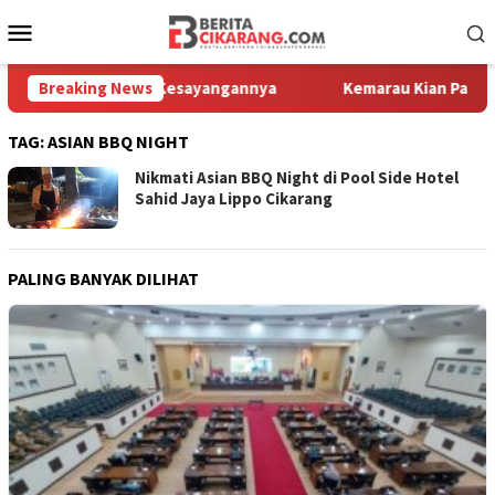
Loncat
Menu
ke
Mobile
konten
li Melihat Motor Kesayangannya
Breaking News
Kemarau Kian Parah, 80 Ti
TAG:
ASIAN BBQ NIGHT
Nikmati Asian BBQ Night di Pool Side Hotel
Sahid Jaya Lippo Cikarang
PALING BANYAK DILIHAT