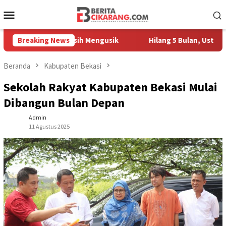
Loncat
Menu
ke
Mobile
konten
edagang Masih Mengusik
Breaking News
Hilang 5 Bulan, Ustadz Ujang Ak
Beranda
Kabupaten Bekasi
Sekolah Rakyat Kabupaten Bekasi Mulai
Dibangun Bulan Depan
Admin
11 Agustus 2025