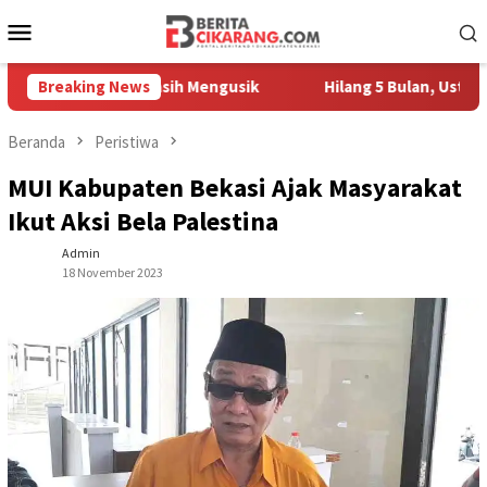
Loncat
Menu
ke
Mobile
konten
edagang Masih Mengusik
Breaking News
Hilang 5 Bulan, Ustadz Ujang Ak
Beranda
Peristiwa
MUI Kabupaten Bekasi Ajak Masyarakat
Ikut Aksi Bela Palestina
Admin
18 November 2023