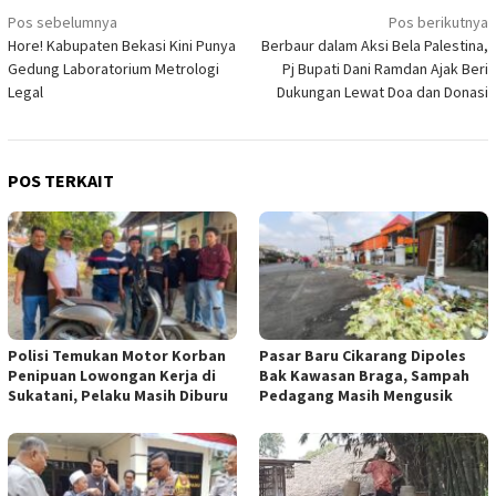
Navigasi
Pos sebelumnya
Pos berikutnya
Hore! Kabupaten Bekasi Kini Punya
Berbaur dalam Aksi Bela Palestina,
pos
Gedung Laboratorium Metrologi
Pj Bupati Dani Ramdan Ajak Beri
Legal
Dukungan Lewat Doa dan Donasi
POS TERKAIT
Polisi Temukan Motor Korban
Pasar Baru Cikarang Dipoles
Penipuan Lowongan Kerja di
Bak Kawasan Braga, Sampah
Sukatani, Pelaku Masih Diburu
Pedagang Masih Mengusik