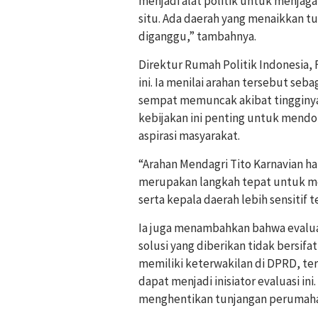
menjadi alat politik untuk menjaga 
situ. Ada daerah yang menaikkan 
diganggu,” tambahnya.
Direktur Rumah Politik Indonesia
ini. Ia menilai arahan tersebut se
sempat memuncak akibat tingginya
kebijakan ini penting untuk mendo
aspirasi masyarakat.
“Arahan Mendagri Tito Karnavian har
merupakan langkah tepat untuk m
serta kepala daerah lebih sensitif 
Ia juga menambahkan bahwa evalua
solusi yang diberikan tidak bersifat
memiliki keterwakilan di DPRD, ter
dapat menjadi inisiator evaluasi ini
menghentikan tunjangan perumaha