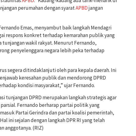
stabilitas
APBD
. “Kadang-kadang ada tarik-menarik di
tunjangan perumahan dengan syarat
APBD
jangan
, Fernando Emas, menyambut baik langkah Mendagri
bagai respons konkret terhadap kemarahan publik yang
 tunjangan wakil rakyat. Menurut Fernando,
rong penyelenggara negara lebih peka terhadap
us segera ditindaklanjuti oleh para kepala daerah. Ini
enjawab keresahan publik dan mendorong DPRD
terhadap kondisi masyarakat,” ujar Fernando.
si tunjangan DPRD merupakan langkah strategis agar
 parsial. Fernando berharap partai politik yang
masuk Partai Gerindra dan partai koalisi pemerintah,
. Hal ini sejalan dengan langkah DPR RI yang telah
n anggotanya. (RIZ)