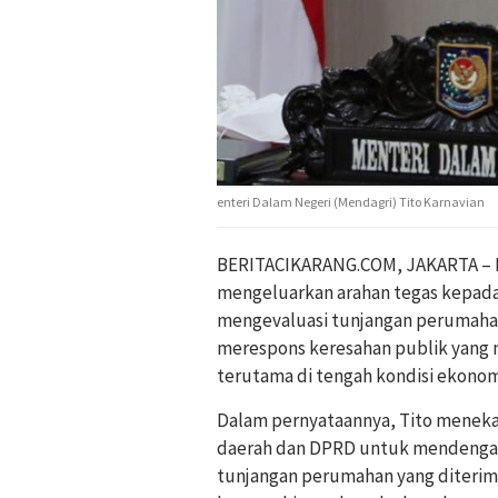
enteri Dalam Negeri (Mendagri) Tito Karnavian
BERITACIKARANG.COM, JAKARTA – Me
mengeluarkan arahan tegas kepada 
mengevaluasi tunjangan perumahan
merespons keresahan publik yang m
terutama di tengah kondisi ekonomi
Dalam pernyataannya, Tito meneka
daerah dan DPRD untuk mendengar a
tunjangan perumahan yang diterim