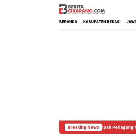
Loncat
ke
konten
BERANDA
KABUPATEN BEKASI
JAW
 Dipoles Bak Kawasan Braga, Sampah Pedagang Masih Mengusik
Breaking News