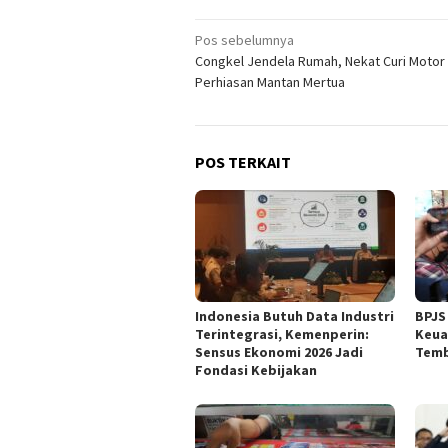
Navigasi
Pos sebelumnya
Congkel Jendela Rumah, Nekat Curi Motor
pos
Perhiasan Mantan Mertua
POS TERKAIT
Indonesia Butuh Data Industri
BPJS
Terintegrasi, Kemenperin:
Keua
Sensus Ekonomi 2026 Jadi
Temb
Fondasi Kebijakan