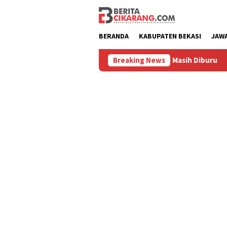
Loncat
ke
konten
BERANDA
KABUPATEN BEKASI
JAW
ngan Kerja di Sukatani, Pelaku Masih Diburu
Breaking News
Pasar Baru