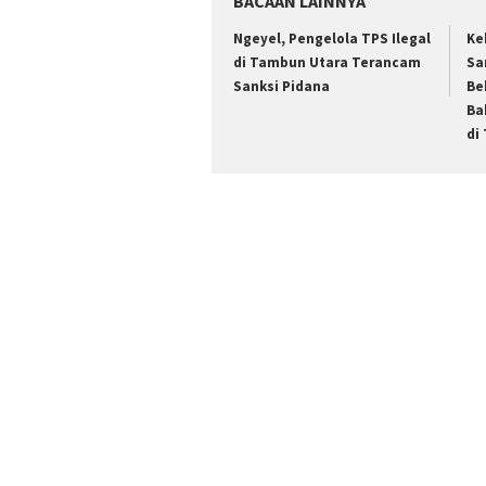
BACAAN LAINNYA
Ngeyel, Pengelola TPS Ilegal
Ke
di Tambun Utara Terancam
Sa
Sanksi Pidana
Be
Ba
di