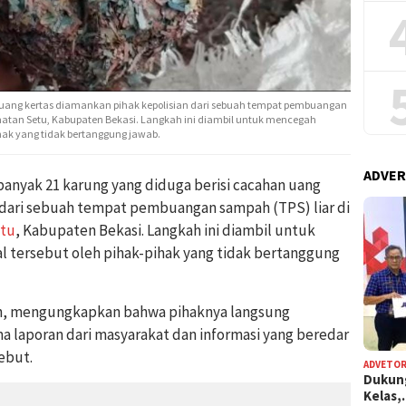
 uang kertas diamankan pihak kepolisian dari sebuah tempat pembuangan
atan Setu, Kabupaten Bekasi. Langkah ini diambil untuk mencegah
hak yang tidak bertanggung jawab.
ADVER
yak 21 karung yang diduga berisi cacahan uang
 dari sebuah tempat pembuangan sampah (TPS) liar di
tu
, Kabupaten Bekasi. Langkah ini diambil untuk
 tersebut oleh pihak-pihak yang tidak bertanggung
h, mengungkapkan bahwa pihaknya langsung
a laporan dari masyarakat dan informasi yang beredar
ebut.
ADVETOR
Dukun
Kelas