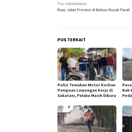
Navigasi
Pos sebelumnya
Ruas Jalan Provinsi di Bekasi Rusak Parah
pos
POS TERKAIT
Polisi Temukan Motor Korban
Pasa
Penipuan Lowongan Kerja di
Bak 
Sukatani, Pelaku Masih Diburu
Peda