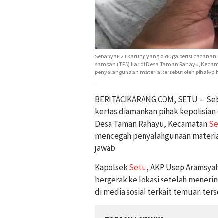
Sebanyak 21 karung yang diduga berisi cacahan
sampah (TPS) liar di Desa Taman Rahayu, Kecam
penyalahgunaan material tersebut oleh pihak-pi
BERITACIKARANG.COM, SETU – Seban
kertas diamankan pihak kepolisian
Desa Taman Rahayu, Kecamatan
Se
mencegah penyalahgunaan material
jawab.
Kapolsek
Setu
, AKP Usep Aramsya
bergerak ke lokasi setelah menerim
di media sosial terkait temuan ters