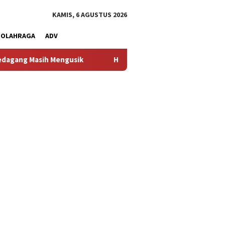
KAMIS, 6 AGUSTUS 2026
OLAHRAGA
ADV
engusik
Hilang 5 Bulan, Ustadz Ujang Akhirnya Kembali 