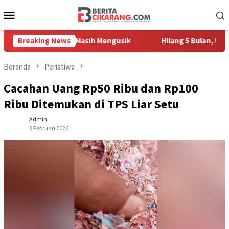
Loncat
Menu
ke
Mobile
konten
ah Pedagang Masih Mengusik
Breaking News
Hilang 5 Bulan, Ustadz Ujan
Beranda
Peristiwa
Cacahan Uang Rp50 Ribu dan Rp100
Ribu Ditemukan di TPS Liar Setu
Admin
3 Februari 2026