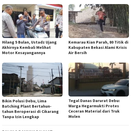
Hilang 5 Bulan, Ustadz Ujang
Kemarau Kian Parah, 80 Titik di
Akhirnya Kembali Melihat
Kabupaten Bekasi Alami Krisis
Motor Kesayangannya
Air Bersih
Tegal Danas Darurat Debu:
Bikin Polusi Debu, Lima
Warga Hegarmukti Protes
Batching Plant Bertahun-
Ceceran Material dari Truk
tahun Beroperasi di Cikarang
Molen
Tanpa Izin Lengkap