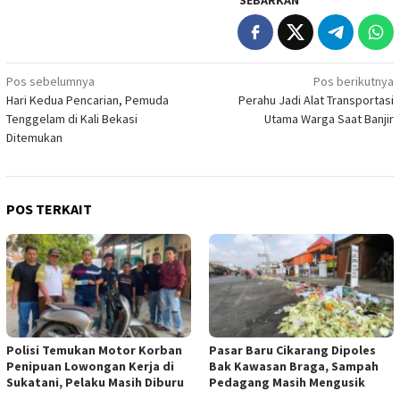
SEBARKAN
Navigasi
Pos sebelumnya
Pos berikutnya
Hari Kedua Pencarian, Pemuda
Perahu Jadi Alat Transportasi
pos
Tenggelam di Kali Bekasi
Utama Warga Saat Banjir
Ditemukan
POS TERKAIT
Polisi Temukan Motor Korban
Pasar Baru Cikarang Dipoles
Penipuan Lowongan Kerja di
Bak Kawasan Braga, Sampah
Sukatani, Pelaku Masih Diburu
Pedagang Masih Mengusik