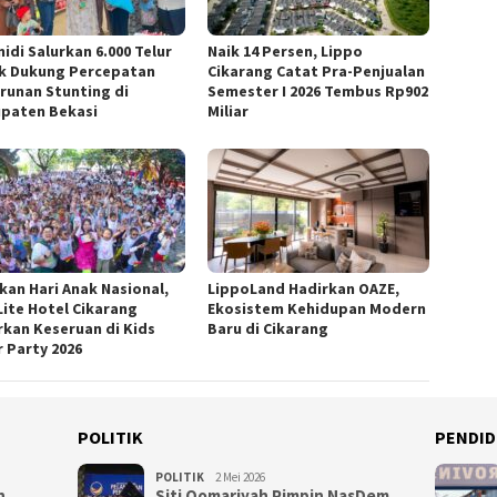
idi Salurkan 6.000 Telur
Naik 14 Persen, Lippo
k Dukung Percepatan
Cikarang Catat Pra-Penjualan
runan Stunting di
Semester I 2026 Tembus Rp902
paten Bekasi
Miliar
kan Hari Anak Nasional,
LippoLand Hadirkan OAZE,
Lite Hotel Cikarang
Ekosistem Kehidupan Modern
rkan Keseruan di Kids
Baru di Cikarang
r Party 2026
POLITIK
PENDID
POLITIK
2 Mei 2026
n
Siti Qomariyah Pimpin NasDem