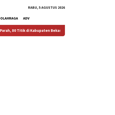
RABU, 5 AGUSTUS 2026
OLAHRAGA
ADV
 Kabupaten Bekasi Alami Krisis Air Bersih
Bikin Polusi De