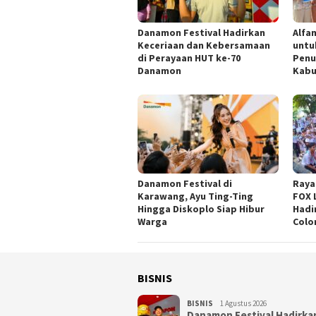
Danamon Festival Hadirkan
Alfam
Keceriaan dan Kebersamaan
untu
di Perayaan HUT ke-70
Penu
Danamon
Kabu
Danamon Festival di
Raya
Karawang, Ayu Ting-Ting
FOX 
Hingga Diskoplo Siap Hibur
Hadi
Warga
Colo
BISNIS
BISNIS
1 Agustus 2026
Danamon Festival Hadirka