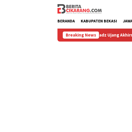
Loncat
ke
konten
BERANDA
KABUPATEN BEKASI
JAW
iburu
Hilang 5 Bulan, Ustadz Ujang Akhirnya Kembali Me
Breaking News