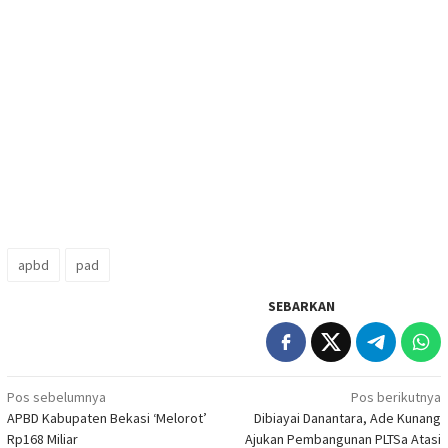
apbd
pad
SEBARKAN
Navigasi
Pos sebelumnya
Pos berikutnya
APBD Kabupaten Bekasi ‘Melorot’
Dibiayai Danantara, Ade Kunang
pos
Rp168 Miliar
Ajukan Pembangunan PLTSa Atasi