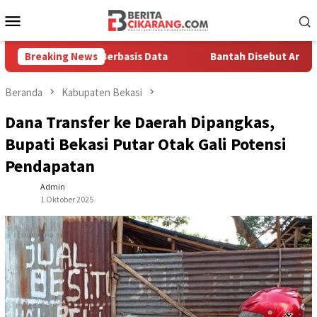
Loncat
Menu
ke
Mobile
konten
 Solusi Berbasis Data
Breaking News
Bantah Disebut Arogan, Kuasa Hu
Beranda
Kabupaten Bekasi
Dana Transfer ke Daerah Dipangkas,
Bupati Bekasi Putar Otak Gali Potensi
Pendapatan
Admin
1 Oktober 2025