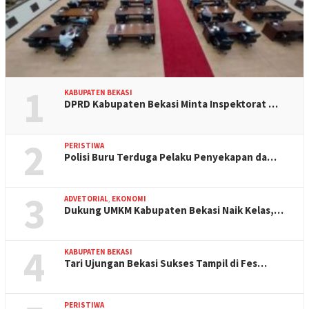
1
KABUPATEN BEKASI
DPRD Kabupaten Bekasi Minta Inspektorat …
2
PERISTIWA
Polisi Buru Terduga Pelaku Penyekapan da…
3
ADVETORIAL
,
EKONOMI
Dukung UMKM Kabupaten Bekasi Naik Kelas,…
4
KABUPATEN BEKASI
Tari Ujungan Bekasi Sukses Tampil di Fes…
PERISTIWA