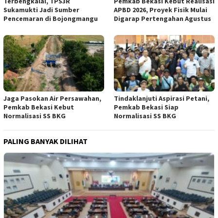
Terbengkalai, TPS3R
Pemkab Bekasi Kebut Realisasi
Sukamukti Jadi Sumber
APBD 2026, Proyek Fisik Mulai
Pencemaran di Bojongmangu
Digarap Pertengahan Agustus
Jaga Pasokan Air Persawahan,
Tindaklanjuti Aspirasi Petani,
Pemkab Bekasi Kebut
Pemkab Bekasi Siap
Normalisasi SS BKG
Normalisasi SS BKG
PALING BANYAK DILIHAT