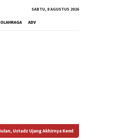
SABTU, 8 AGUSTUS 2026
OLAHRAGA
ADV
ang Akhirnya Kembali Melihat Motor Kesayangannya
Kemara