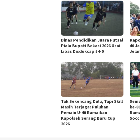
Dinas Pendidikan Juara Futsal
Kapo
Piala Bupati Bekasi 2026 Usai
40 J
Libas Disdukcapil 4-0
Jela
Tak Sekencang Dulu, Tapi Skill
Sema
Masih Terjaga: Puluhan
ke-8
Pemain U-40 Ramaikan
Rama
Kapolsek Serang Baru Cup
Socc
2026