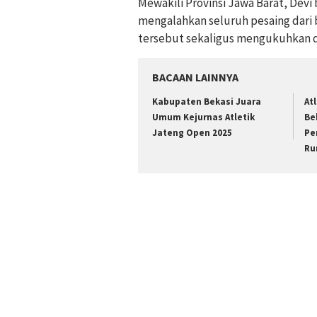
Mewakili Provinsi Jawa Barat, Devi 
mengalahkan seluruh pesaing dari b
tersebut sekaligus mengukuhkan dom
BACAAN LAINNYA
Kabupaten Bekasi Juara
At
Umum Kejurnas Atletik
Be
Jateng Open 2025
Pe
Ru