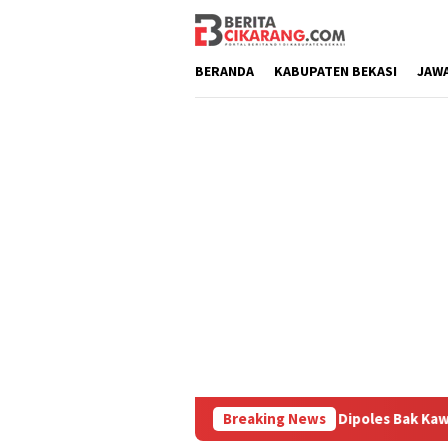
Loncat
ke
konten
BERANDA
KABUPATEN BEKASI
JAW
uru
Pasar Baru Cikarang Dipoles Bak Kawasan Braga, Sam
Breaking News