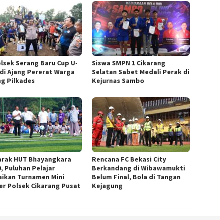
lsek Serang Baru Cup U-
Siswa SMPN 1 Cikarang
adi Ajang Pererat Warga
Selatan Sabet Medali Perak di
ng Pilkades
Kejurnas Sambo
rak HUT Bhayangkara
Rencana FC Bekasi City
0, Puluhan Pelajar
Berkandang di Wibawamukti
ikan Turnamen Mini
Belum Final, Bola di Tangan
er Polsek Cikarang Pusat
Kejagung