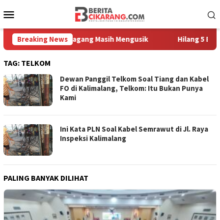
Loncat
Menu
ke
Mobile
konten
raga, Sampah Pedagang Masih Mengusik
Breaking News
Hilang 5 Bulan, 
TAG:
TELKOM
Dewan Panggil Telkom Soal Tiang dan Kabel
FO di Kalimalang, Telkom: Itu Bukan Punya
Kami
Ini Kata PLN Soal Kabel Semrawut di Jl. Raya
Inspeksi Kalimalang
PALING BANYAK DILIHAT