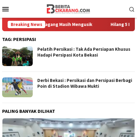
Loncat
Menu
ke
Mobile
konten
raga, Sampah Pedagang Masih Mengusik
Breaking News
Hilang 5 Bulan, 
TAG:
PERSIPASI
Pelatih Persikasi : Tak Ada Persiapan Khusus
Hadapi Persipasi Kota Bekasi
Derbi Bekasi : Persikasi dan Persipasi Berbagi
Poin di Stadion Wibawa Mukti
PALING BANYAK DILIHAT