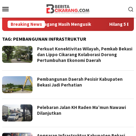
Loncat
Menu
ke
Mobile
konten
aga, Sampah Pedagang Masih Mengusik
Breaking News
Hilang 5 Bulan, U
TAG:
PEMBANGUNAN INFRASTRUKTUR
Perkuat Konektivitas Wilayah, Pemkab Bekasi
dan Lippo Cikarang Kolaborasi Dorong
Pertumbuhan Ekonomi Daerah
Pembangunan Daerah Pesisir Kabupaten
Bekasi Jadi Perhatian
Pelebaran Jalan KH Raden Ma’mun Nawawi
Dilanjutkan
Anggaran Infrastruktur Kabupaten Bekasi