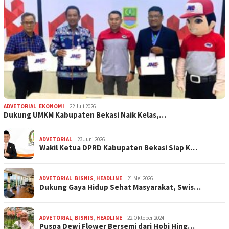
ADVETORIAL
,
EKONOMI
22 Juli 2026
Dukung UMKM Kabupaten Bekasi Naik Kelas,…
ADVETORIAL
23 Juni 2026
Wakil Ketua DPRD Kabupaten Bekasi Siap K…
ADVETORIAL
,
BISNIS
,
HEADLINE
21 Mei 2026
Dukung Gaya Hidup Sehat Masyarakat, Swis…
ADVETORIAL
,
BISNIS
,
HEADLINE
22 Oktober 2024
Puspa Dewi Flower Bersemi dari Hobi Hing…