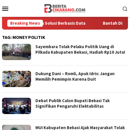
Loncat
Menu
ke
Mobile
konten
an Pentingnya Solusi Berbasis Data
Breaking News
Bantah Disebut Arog
TAG:
MONEY POLITIK
Sayembara Tolak Pelaku Politik Uang di
Pilkada Kabupaten Bekasi, Hadiah Rp10 Juta!
Dukung Dani – Romli, Apuk Idris: Jangan
Memilih Pemimpin Karena Duit
Debat Publik Calon Bupati Bekasi Tak
Signifikan Pengaruhi Elektabilitas
MUI Kabupaten Bekasi Ajak Masyarakat Tolak