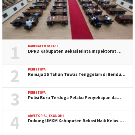
1
KABUPATEN BEKASI
DPRD Kabupaten Bekasi Minta Inspektorat …
2
PERISTIWA
Remaja 16 Tahun Tewas Tenggelam di Bendu…
3
PERISTIWA
Polisi Buru Terduga Pelaku Penyekapan da…
4
ADVETORIAL
,
EKONOMI
Dukung UMKM Kabupaten Bekasi Naik Kelas,…