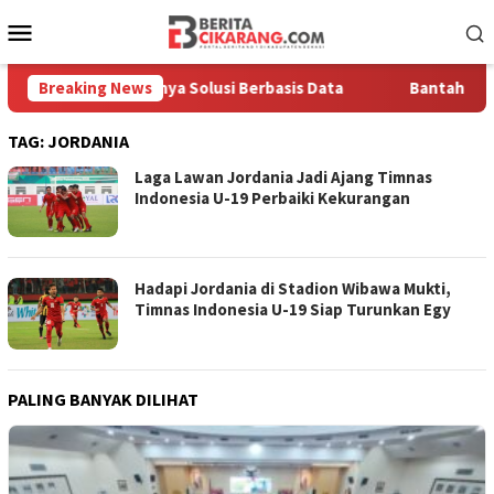
Loncat
Menu
ke
Mobile
konten
kankan Pentingnya Solusi Berbasis Data
Breaking News
Bantah Disebut 
TAG:
JORDANIA
Laga Lawan Jordania Jadi Ajang Timnas
Indonesia U-19 Perbaiki Kekurangan
Hadapi Jordania di Stadion Wibawa Mukti,
Timnas Indonesia U-19 Siap Turunkan Egy
PALING BANYAK DILIHAT