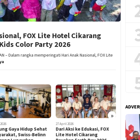
ional, FOX Lite Hotel Cikarang
Kids Color Party 2026
 – Dalam rangka memperingati Hari Anak Nasional, FOX Lite
ya
ADVER
»
il 2026
27 Januari 2026
26 Juni 2026
 Aksi ke Edukasi, FOX
Wake-End Staycation:
FOX Lite
 Hotel Cikarang
Sensasi Ski Air di FOX Lite
Luncurka