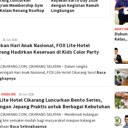
akan Earth Day 2026
Hotel Cikarang
Hidangan
gan Kegiatan Ramah
untuk B
gkungan
ADVETOR
Dukun
Kelas
admin
28 Juli 2026
kan Hari Anak Nasional, FOX Lite Hotel
rang Hadirkan Keseruan di Kids Color Party
6
ACIKARANG.COM, CIKARANG SELATAN – Dalam rangka
ingati Hari Anak Nasional, FOX Lite Hotel Cikarang turut
Baca
ngkapnya
,
HEADLINE
admin
26 Juni 2026
Lite Hotel Cikarang Luncurkan Bento Series,
ngan Jepang Praktis untuk Berbagai Kebutuhan
ACIKARANG.COM, CIKARANG SELATAN – Menikmati hidangan
g kini semakin mudah bagi masyarakat maupun kalangan
ahaan
Baca Selengkapnya