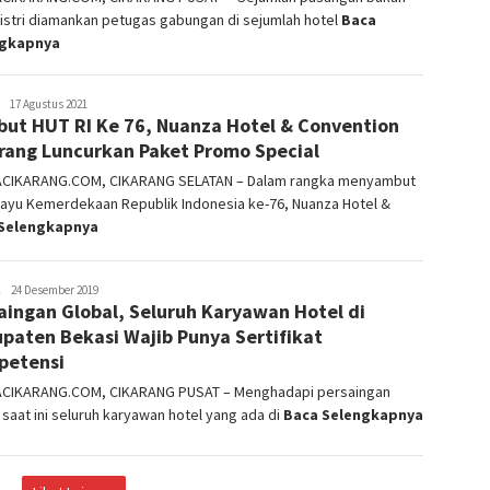
istri diamankan petugas gabungan di sejumlah hotel
Baca
ngkapnya
admin
17 Agustus 2021
ut HUT RI Ke 76, Nuanza Hotel & Convention
rang Luncurkan Paket Promo Special
ACIKARANG.COM, CIKARANG SELATAN – Dalam rangka menyambut
hayu Kemerdekaan Republik Indonesia ke-76, Nuanza Hotel &
Selengkapnya
admin
24 Desember 2019
aingan Global, Seluruh Karyawan Hotel di
paten Bekasi Wajib Punya Sertifikat
petensi
ACIKARANG.COM, CIKARANG PUSAT – Menghadapi persaingan
 saat ini seluruh karyawan hotel yang ada di
Baca Selengkapnya