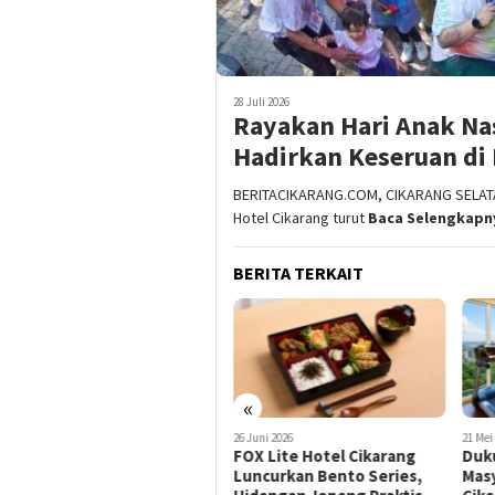
28 Juli 2026
Rayakan Hari Anak Nas
Hadirkan Keseruan di 
BERITACIKARANG.COM, CIKARANG SELATAN
Hotel Cikarang turut
Baca Selengkapn
BERITA TERKAIT
«
26 Juni 2026
21 Mei 2026
27 Apr
FOX Lite Hotel Cikarang
Dukung Gaya Hidup Sehat
Dari
Luncurkan Bento Series,
Masyarakat, Swiss-Belinn
Lite