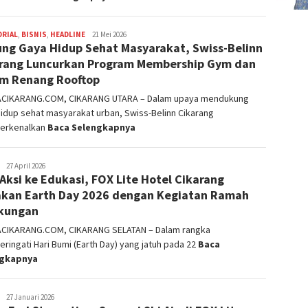
ORIAL
,
BISNIS
,
HEADLINE
admin
21 Mei 2026
ng Gaya Hidup Sehat Masyarakat, Swiss-Belinn
rang Luncurkan Program Membership Gym dan
m Renang Rooftop
ACIKARANG.COM, CIKARANG UTARA – Dalam upaya mendukung
idup sehat masyarakat urban, Swiss-Belinn Cikarang
erkenalkan
Baca Selengkapnya
admin
27 April 2026
 Aksi ke Edukasi, FOX Lite Hotel Cikarang
kan Earth Day 2026 dengan Kegiatan Ramah
kungan
ACIKARANG.COM, CIKARANG SELATAN – Dalam rangka
ingati Hari Bumi (Earth Day) yang jatuh pada 22
Baca
ngkapnya
admin
27 Januari 2026