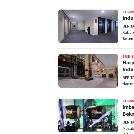
KABUPA
Indu
BERIT
Kabup
Sele
BISNIS
Harp
Indu
BERIT
dan mi
KABUPA
Imba
Beka
BERIT
Musaba