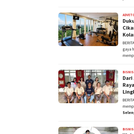
ADVET
Duku
Cika
Kola
BERIT
gaya h
memp
BISNIS
Dari
Raya
Ling
BERIT
memper
Sele
BISNIS