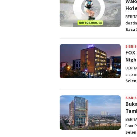
Wake
Hote
BERIT
desti
Baca 
BISNIS
FOX 
Nigh
BERIT
siap 
Sele
BISNIS
Buka
Tamb
BERITA
Four 
Sele