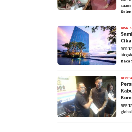
suami 
Sele
BISNIS
Samb
Cika
BERIT
Dirga
Baca 
BERITA
Pers
Kabu
Kom
BERIT
global