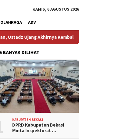
KAMIS, 6 AGUSTUS 2026
OLAHRAGA
ADV
 Akhirnya Kembali Melihat Motor Kesayangannya
Kemarau K
G BANYAK DILIHAT
1
KABUPATEN BEKASI
DPRD Kabupaten Bekasi
Minta Inspektorat …