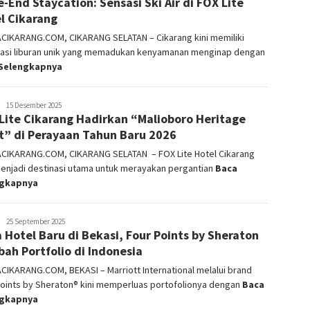
-End Staycation: Sensasi Ski Air di FOX Lite
l Cikarang
ACIKARANG.COM, CIKARANG SELATAN – Cikarang kini memiliki
nasi liburan unik yang memadukan kenyamanan menginap dengan
Selengkapnya
admin
15 Desember 2025
Lite Cikarang Hadirkan “Malioboro Heritage
t” di Perayaan Tahun Baru 2026
ACIKARANG.COM, CIKARANG SELATAN – FOX Lite Hotel Cikarang
menjadi destinasi utama untuk merayakan pergantian
Baca
ngkapnya
admin
25 September 2025
 Hotel Baru di Bekasi, Four Points by Sheraton
ah Portfolio di Indonesia
CIKARANG.COM, BEKASI – Marriott International melalui brand
Points by Sheraton® kini memperluas portofolionya dengan
Baca
ngkapnya