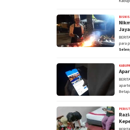
Kabup
BISNIS
Nikm
Jaya
BERIT
para p
Sele
KABUPA
Apar
BERIT
aparte
Beta
PERIS
Razi
Kepe
BERIT