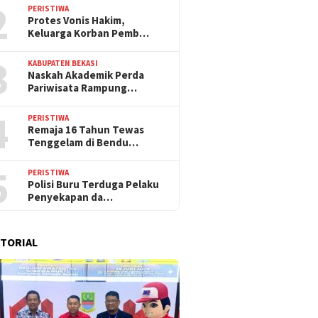
2
PERISTIWA
Protes Vonis Hakim,
Keluarga Korban Pemb…
3
KABUPATEN BEKASI
Naskah Akademik Perda
Pariwisata Rampung…
4
PERISTIWA
Remaja 16 Tahun Tewas
Tenggelam di Bendu…
5
PERISTIWA
Polisi Buru Terduga Pelaku
Penyekapan da…
TORIAL
21 Mei 2026
27 April 2026
 Hotel Cikarang
Dukung Gaya Hidup Sehat
Dari Aksi ke 
n Bento Series,
Masyarakat, Swiss-Belinn
Lite Hotel Ci