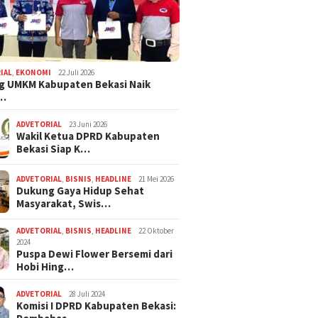
 Jepang Praktis
Cikarang Luncurkan
Rayakan Eart
erbagai Kebutuhan
Program Membership Gym
dengan Kegi
dan Kolam Renang Rooftop
Lingkungan
IAL
,
EKONOMI
22 Juli 2026
g UMKM Kabupaten Bekasi Naik
,…
ADVETORIAL
23 Juni 2026
Wakil Ketua DPRD Kabupaten
Bekasi Siap K…
ADVETORIAL
,
BISNIS
,
HEADLINE
21 Mei 2026
Dukung Gaya Hidup Sehat
Masyarakat, Swis…
ADVETORIAL
,
BISNIS
,
HEADLINE
22 Oktober
2024
Puspa Dewi Flower Bersemi dari
Hobi Hing…
ADVETORIAL
28 Juli 2024
Komisi I DPRD Kabupaten Bekasi: