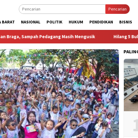
Pencarian
A BARAT
NASIONAL
POLITIK
HUKUM
PENDIDIKAN
BISNIS
h Pedagang Masih Mengusik
Hilang 5 Bulan, Ustadz Ujang
PALIN