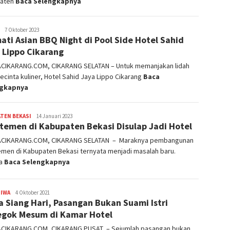
aten
Baca Selengkapnya
admin
7 Oktober 2023
ati Asian BBQ Night di Pool Side Hotel Sahid
 Lippo Cikarang
ACIKARANG.COM, CIKARANG SELATAN – Untuk memanjakan lidah
ecinta kuliner, Hotel Sahid Jaya Lippo Cikarang
Baca
ngkapnya
TEN BEKASI
admin
14 Januari 2023
temen di Kabupaten Bekasi Disulap Jadi Hotel
ACIKARANG.COM, CIKARANG SELATAN – Maraknya pembangunan
men di Kabupaten Bekasi ternyata menjadi masalah baru.
pa
Baca Selengkapnya
TIWA
admin
4 Oktober 2021
a Siang Hari, Pasangan Bukan Suami Istri
gok Mesum di Kamar Hotel
ACIKARANG.COM, CIKARANG PUSAT – Sejumlah pasangan bukan