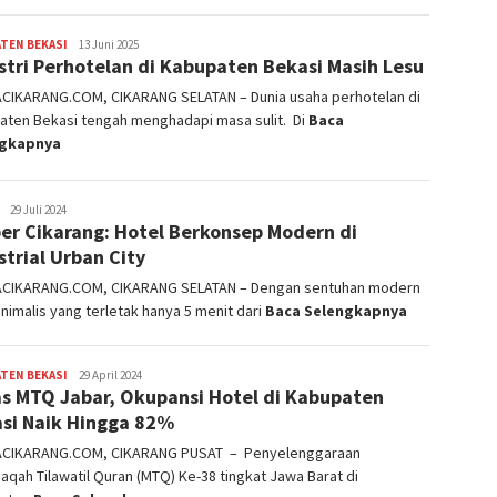
TEN BEKASI
admin
13 Juni 2025
stri Perhotelan di Kabupaten Bekasi Masih Lesu
ACIKARANG.COM, CIKARANG SELATAN – Dunia usaha perhotelan di
aten Bekasi tengah menghadapi masa sulit. Di
Baca
ngkapnya
admin
29 Juli 2024
er Cikarang: Hotel Berkonsep Modern di
strial Urban City
ACIKARANG.COM, CIKARANG SELATAN – Dengan sentuhan modern
nimalis yang terletak hanya 5 menit dari
Baca Selengkapnya
TEN BEKASI
admin
29 April 2024
s MTQ Jabar, Okupansi Hotel di Kabupaten
si Naik Hingga 82%
ACIKARANG.COM, CIKARANG PUSAT – Penyelenggaraan
qah Tilawatil Quran (MTQ) Ke-38 tingkat Jawa Barat di