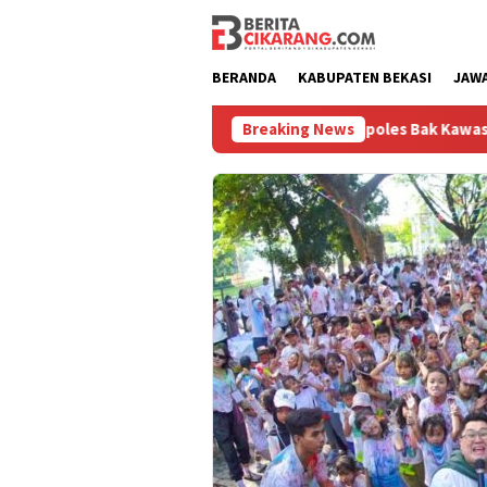
Loncat
ke
konten
BERANDA
KABUPATEN BEKASI
JAW
Pasar Baru Cikarang Dipoles Bak Kawasan Braga, Sampa
Breaking News