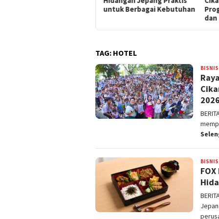
Hidangan Jepang Praktis
Cikarang Luncurkan
Ray
untuk Berbagai Kebutuhan
Program Membership Gym
den
dan Kolam Renang Rooftop
Lin
TAG:
HOTEL
BISNIS
Raya
Cika
202
BERIT
memper
Sele
BISNIS
FOX 
Hida
BERIT
Jepan
perus