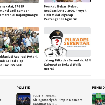
engkalai, TPS3R
Pemkab Bekasi Kebut
mukti Jadi Sumber
Realisasi APBD 2026, Proyek
emaran di Bojongmangu
Fisik Mulai Digarap
Pertengahan Agustus
klanjuti Aspirasi Petani,
Jelang Pilkades Serentak, ASN
ab Bekasi Siap
Kabupaten Bekasi Wajib
alisasi SS BKG
Netral
POLITIK
PENDID
POLITIK
2 Mei 2026
n
Siti Qomariyah Pimpin NasDem
Kabupaten B…