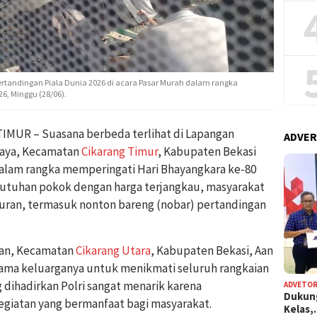
rtandingan Piala Dunia 2026 di acara Pasar Murah dalam rangka
6, Minggu (28/06).
MUR – Suasana berbeda terlihat di Lapangan
ADVER
jaya, Kecamatan
Cikarang Timur
, Kabupaten Bekasi
dalam rangka memperingati Hari Bhayangkara ke-80
butuhan pokok dengan harga terjangkau, masyarakat
buran, termasuk nonton bareng (nobar) pertandingan
gan, Kecamatan
Cikarang Utara
, Kabupaten Bekasi, Aan
sama keluarganya untuk menikmati seluruh rangkaian
 dihadirkan Polri sangat menarik karena
ADVETOR
Dukun
iatan yang bermanfaat bagi masyarakat.
Kelas