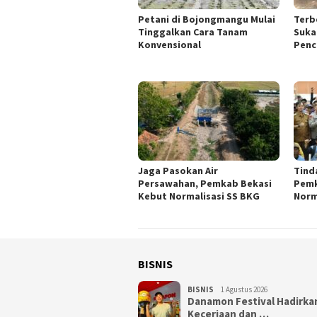
Petani di Bojongmangu Mulai
Terb
Tinggalkan Cara Tanam
Suka
Konvensional
Penc
Jaga Pasokan Air
Tinda
Persawahan, Pemkab Bekasi
Pemk
Kebut Normalisasi SS BKG
Norm
BISNIS
BISNIS
1 Agustus 2026
Danamon Festival Hadirka
Keceriaan dan …