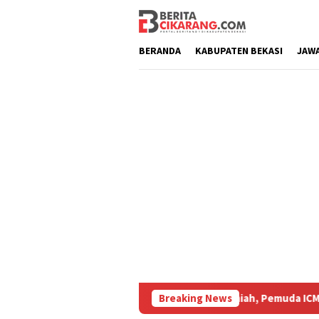
Loncat
ke
konten
BERANDA
KABUPATEN BEKASI
JAW
Workshop Penulisan Karya Ilmiah, Pemuda ICMI Bekasi Tekankan
Breaking News