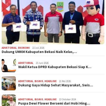
ADVETORIAL
,
EKONOMI
22 Juli 2026
Dukung UMKM Kabupaten Bekasi Naik Kelas,…
ADVETORIAL
23 Juni 2026
Wakil Ketua DPRD Kabupaten Bekasi Siap K…
ADVETORIAL
,
BISNIS
,
HEADLINE
21 Mei 2026
Dukung Gaya Hidup Sehat Masyarakat, Swis…
ADVETORIAL
,
BISNIS
,
HEADLINE
22 Oktober 2024
Puspa Dewi Flower Bersemi dari Hobi Hing…