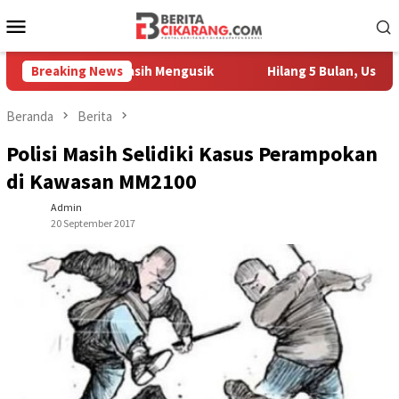
Loncat
Menu
ke
Mobile
konten
h Pedagang Masih Mengusik
Breaking News
Hilang 5 Bulan, Ustadz Ujang
Beranda
Berita
Polisi Masih Selidiki Kasus Perampokan
di Kawasan MM2100
Admin
20 September 2017