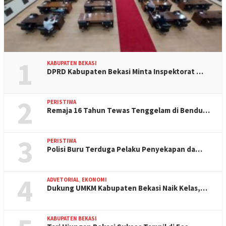
1
KABUPATEN BEKASI
DPRD Kabupaten Bekasi Minta Inspektorat …
2
PERISTIWA
Remaja 16 Tahun Tewas Tenggelam di Bendu…
3
PERISTIWA
Polisi Buru Terduga Pelaku Penyekapan da…
4
ADVETORIAL
,
EKONOMI
Dukung UMKM Kabupaten Bekasi Naik Kelas,…
KABUPATEN BEKASI