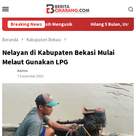
Loncat
Menu
ke
Mobile
konten
 Pedagang Masih Mengusik
Breaking News
Hilang 5 Bulan, Ustadz Ujang
Beranda
Kabupaten Bekasi
Nelayan di Kabupaten Bekasi Mulai
Melaut Gunakan LPG
Admin
7 Desember 2025