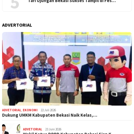
5
Tari Ujungan Bekasi Sukses Tampil di Fes…
ADVERTORIAL
ADVETORIAL
,
EKONOMI
22 Juli 2026
Dukung UMKM Kabupaten Bekasi Naik Kelas,…
ADVETORIAL
23 Juni 2026