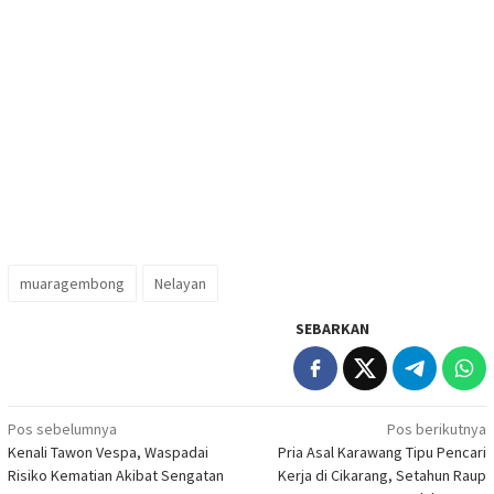
muaragembong
Nelayan
SEBARKAN
Navigasi
Pos sebelumnya
Pos berikutnya
Kenali Tawon Vespa, Waspadai
Pria Asal Karawang Tipu Pencari
pos
Risiko Kematian Akibat Sengatan
Kerja di Cikarang, Setahun Raup