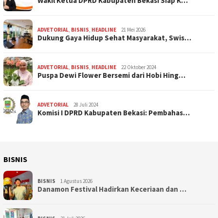
Wakil Ketua DPRD Kabupaten Bekasi Siap K…
ADVETORIAL
,
BISNIS
,
HEADLINE
21 Mei 2026
Dukung Gaya Hidup Sehat Masyarakat, Swis…
ADVETORIAL
,
BISNIS
,
HEADLINE
22 Oktober 2024
Puspa Dewi Flower Bersemi dari Hobi Hing…
ADVETORIAL
28 Juli 2024
Komisi I DPRD Kabupaten Bekasi: Pembahas…
BISNIS
BISNIS
1 Agustus 2026
Danamon Festival Hadirkan Keceriaan dan …