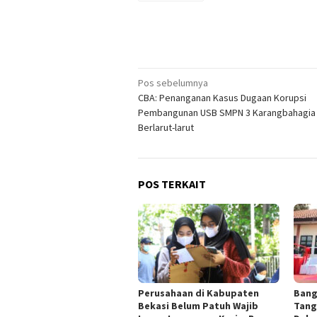
Navigasi
Pos sebelumnya
CBA: Penanganan Kasus Dugaan Korupsi
pos
Pembangunan USB SMPN 3 Karangbahagia
Berlarut-larut
POS TERKAIT
Perusahaan di Kabupaten
Bang
Bekasi Belum Patuh Wajib
Tang