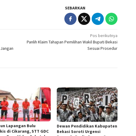
SEBARKAN
Pos berikutnya
Panlih Klaim Tahapan Pemilihan Wakil Bupati Bekasi
 Jangan
Sesuai Prosedur
un Lapangan Bulu
Dewan Pendidikan Kabupaten
kis di Cikarang, STT GDC
Bekasi Soroti Urgensi