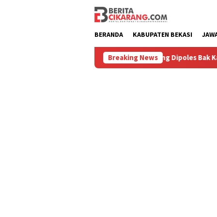
Loncat
ke
konten
BERANDA
KABUPATEN BEKASI
JAW
Diburu
Pasar Baru Cikarang Dipoles Bak Kawasan Braga, 
Breaking News