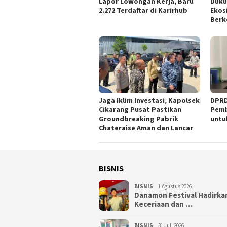
Lapor Lowongan Kerja, Baru
Duku
2.272 Terdaftar di Karirhub
Ekos
Berk
Jaga Iklim Investasi, Kapolsek
DPRD
Cikarang Pusat Pastikan
Pemb
Groundbreaking Pabrik
untu
Chateraise Aman dan Lancar
BISNIS
BISNIS
1 Agustus 2026
Danamon Festival Hadirka
Keceriaan dan …
BISNIS
31 Juli 2026