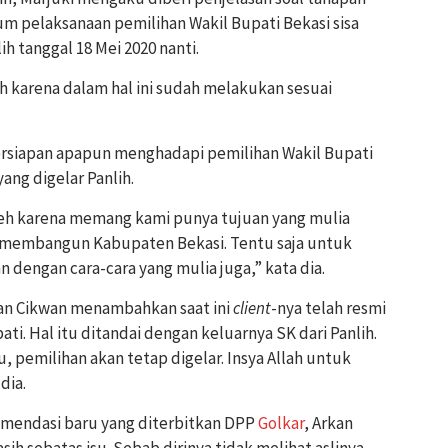
um pelaksanaan pemilihan Wakil Bupati Bekasi sisa
ih tanggal 18 Mei 2020 nanti.
h karena dalam hal ini sudah melakukan sesuai
ersiapan apapun menghadapi pemilihan Wakil Bupati
yang digelar Panlih.
neh karena memang kami punya tujuan yang mulia
 membangun Kabupaten Bekasi. Tentu saja untuk
 dengan cara-cara yang mulia juga,” kata dia.
an Cikwan menambahkan saat ini
client
-nya telah resmi
ti. Hal itu ditandai dengan keluarnya SK dari Panlih.
, pemilihan akan tetap digelar. Insya Allah untuk
dia.
mendasi baru yang diterbitkan DPP
Golkar
, Arkan
sih sebatas isu. Sebab dirinya tidak melihat aslinya,