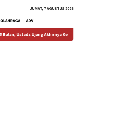
JUMAT, 7 AGUSTUS 2026
OLAHRAGA
ADV
 Ujang Akhirnya Kembali Melihat Motor Kesayangannya
Kem