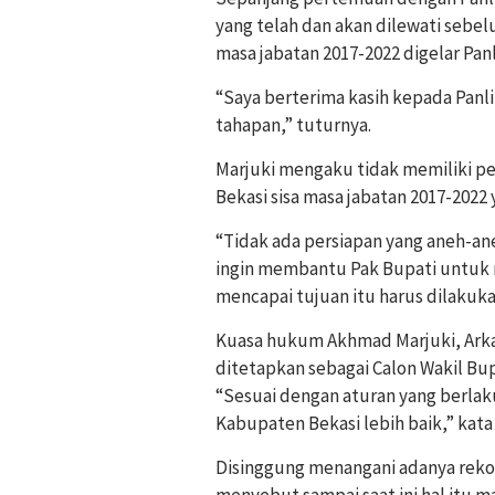
yang telah dan akan dilewati sebel
masa jabatan 2017-2022 digelar Panl
“Saya berterima kasih kepada Panli
tahapan,” tuturnya.
Marjuki mengaku tidak memiliki p
Bekasi sisa masa jabatan 2017-2022 
“Tidak ada persiapan yang aneh-a
ingin membantu Pak Bupati untuk
mencapai tujuan itu harus dilakukan
Kuasa hukum Akhmad Marjuki, Ark
ditetapkan sebagai Calon Wakil Bupa
“Sesuai dengan aturan yang berlaku
Kabupaten Bekasi lebih baik,” kata 
Disinggung menangani adanya reko
menyebut sampai saat ini hal itu ma