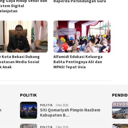
ng Gaya Hidup Sehat dan
Raperda Perlindungan Guru
istem Digital
elanjutan
 Kota Bekasi Dukung
Alfamidi Edukasi Keluarga
atasan Media Sosial
Balita Pentingnya ASI dan
k Anak
MPASI Tepat Usia
POLITIK
PENDID
POLITIK
2 Mei 2026
n
Siti Qomariyah Pimpin NasDem
Kabupaten B…
POLITIK
2 Mei 2026