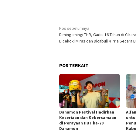
Navigasi
Pos sebelumnya
Diming-imingi THR, Gadis 16 Tahun di Cikar
pos
Dicekoki Miras dan Dicabuli 4 Pria Secara Be
POS TERKAIT
Danamon Festival Hadirkan
Alfam
Keceriaan dan Kebersamaan
untu
di Perayaan HUT ke-70
Penu
Danamon
Kabu