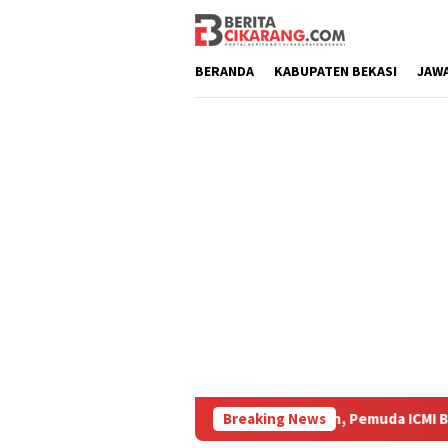
Loncat
ke
konten
BERANDA
KABUPATEN BEKASI
JAW
rkshop Penulisan Karya Ilmiah, Pemuda ICMI Bekasi Tekankan Pen
Breaking News