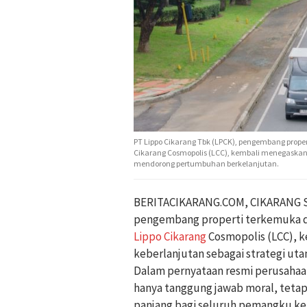
PT Lippo Cikarang Tbk (LPCK), pengembang proper
Cikarang Cosmopolis (LCC), kembali menegaskan
mendorong pertumbuhan berkelanjutan.
BERITACIKARANG.COM, CIKARANG 
pengembang properti terkemuka den
Lippo Cikarang
Cosmopolis (LCC), 
keberlanjutan sebagai strategi u
Dalam pernyataan resmi perusaha
hanya tanggung jawab moral, tetap
panjang bagi seluruh pemangku ke