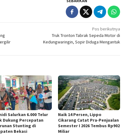
SEBARKAN
Pos berikutnya
ang
Truk Tronton Tabrak Sepeda Motor di
rgilir
Kedungwaringin, Sopir Diduga Mengantuk
idi Salurkan 6.000 Telur
Naik 14 Persen, Lippo
k Dukung Percepatan
Cikarang Catat Pra-Penjualan
runan Stunting di
Semester I 2026 Tembus Rp902
paten Bekasi
Miliar