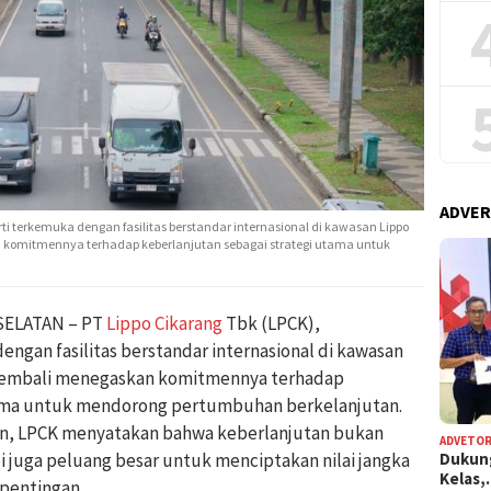
ADVER
ti terkemuka dengan fasilitas berstandar internasional di kawasan Lippo
 komitmennya terhadap keberlanjutan sebagai strategi utama untuk
SELATAN – PT
Lippo Cikarang
Tbk (LPCK),
gan fasilitas berstandar internasional di kawasan
kembali menegaskan komitmennya terhadap
tama untuk mendorong pertumbuhan berkelanjutan.
an, LPCK menyatakan bahwa keberlanjutan bukan
ADVETOR
Dukun
i juga peluang besar untuk menciptakan nilai jangka
Kelas
pentingan.