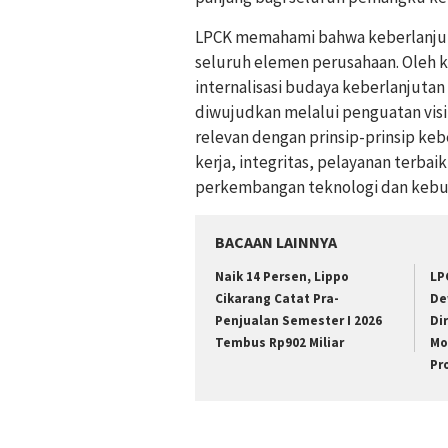
LPCK memahami bahwa keberlanjuta
seluruh elemen perusahaan. Oleh ka
internalisasi budaya keberlanjutan 
diwujudkan melalui penguatan visi, 
relevan dengan prinsip-prinsip ke
kerja, integritas, pelayanan terba
perkembangan teknologi dan kebu
BACAAN LAINNYA
Naik 14 Persen, Lippo
LP
Cikarang Catat Pra-
De
Penjualan Semester I 2026
Di
Tembus Rp902 Miliar
Mo
Pr