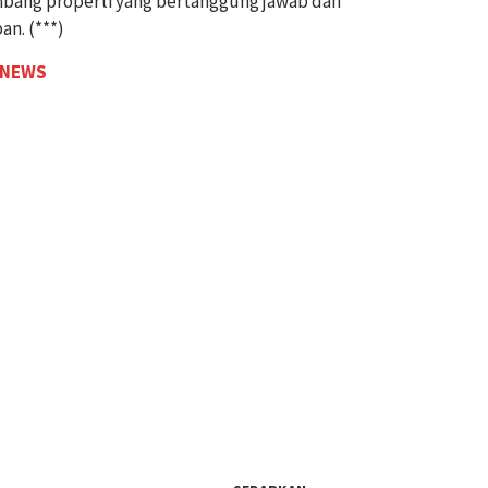
bang properti yang bertanggung jawab dan
an. (***)
 NEWS