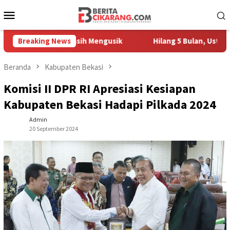
Loncat
Menu
ke
Mobile
konten
Pedagang Masih Mengusik
Breaking News
Hilang 5 Bulan, Ustadz Ujang A
Beranda
Kabupaten Bekasi
Komisi II DPR RI Apresiasi Kesiapan
Kabupaten Bekasi Hadapi Pilkada 2024
Admin
20 September 2024