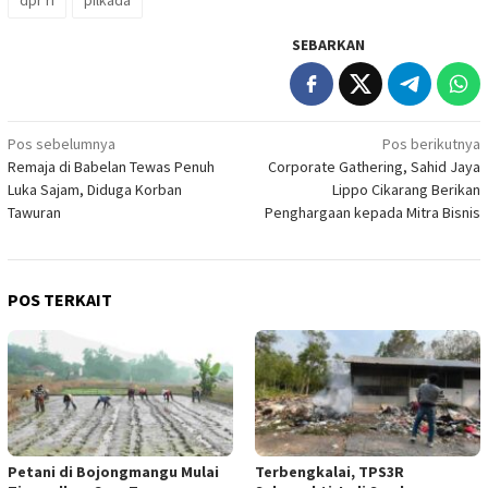
dpr ri
pilkada
SEBARKAN
Navigasi
Pos sebelumnya
Pos berikutnya
Remaja di Babelan Tewas Penuh
Corporate Gathering, Sahid Jaya
pos
Luka Sajam, Diduga Korban
Lippo Cikarang Berikan
Tawuran
Penghargaan kepada Mitra Bisnis
POS TERKAIT
Petani di Bojongmangu Mulai
Terbengkalai, TPS3R