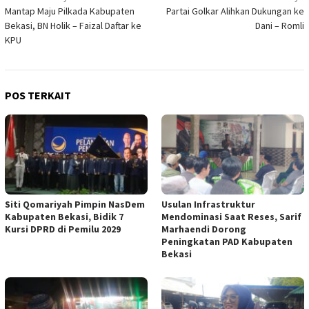
Mantap Maju Pilkada Kabupaten
Partai Golkar Alihkan Dukungan ke
pos
Bekasi, BN Holik – Faizal Daftar ke
Dani – Romli
KPU
POS TERKAIT
Siti Qomariyah Pimpin NasDem
Usulan Infrastruktur
Kabupaten Bekasi, Bidik 7
Mendominasi Saat Reses, Sarif
Kursi DPRD di Pemilu 2029
Marhaendi Dorong
Peningkatan PAD Kabupaten
Bekasi