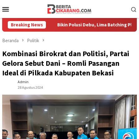
Loncat
Menu
ke
Mobile
konten
 Bersih
Breaking News
Bikin Polusi Debu, Lima Batching Plant Bertahun-
Beranda
Politik
Kombinasi Birokrat dan Politisi, Partai
Gelora Sebut Dani – Romli Pasangan
Ideal di Pilkada Kabupaten Bekasi
Admin
28 Agustus 2024