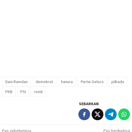
Dani Ramdan
demokrat
hanura
Partai Gelora
pilkada
PKB
PSI
romli
SEBARKAN
Navigasi
Pos sebelumnya
Pos berikutnya