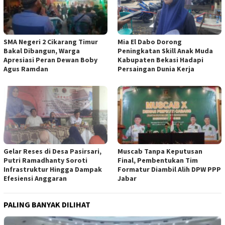
SMA Negeri 2 Cikarang Timur
Mia El Dabo Dorong
Bakal Dibangun, Warga
Peningkatan Skill Anak Muda
Apresiasi Peran Dewan Boby
Kabupaten Bekasi Hadapi
Agus Ramdan
Persaingan Dunia Kerja
Gelar Reses di Desa Pasirsari,
Muscab Tanpa Keputusan
Putri Ramadhanty Soroti
Final, Pembentukan Tim
Infrastruktur Hingga Dampak
Formatur Diambil Alih DPW PPP
Efesiensi Anggaran
Jabar
PALING BANYAK DILIHAT