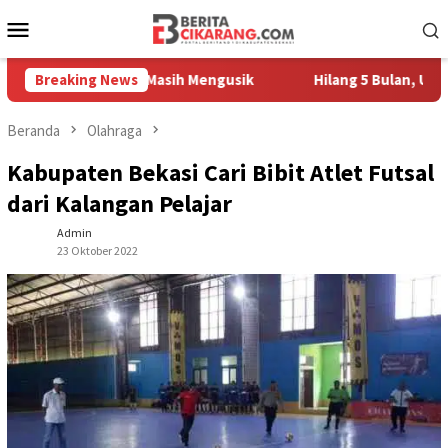
Loncat
Menu
ke
Mobile
konten
h Pedagang Masih Mengusik
Breaking News
Hilang 5 Bulan, Ustadz Ujang
Beranda
Olahraga
Kabupaten Bekasi Cari Bibit Atlet Futsal
dari Kalangan Pelajar
Admin
23 Oktober 2022