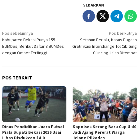
SEBARKAN
Navigasi
Pos sebelumnya
Pos berikutnya
Kabupaten Bekasi Punya 155
Setahun Berlalu, Kasus Dugaan
pos
BUMDes, Berikut Daftar 3 BUMDes
Gratifikasi Interchange Tol Cibitung
dengan Omset Tertinggi
Cilincing Jalan Ditempat
POS TERKAIT
Dinas Pendidikan Juara Futsal
Kapolsek Serang Baru Cup U-40
Piala Bupati Bekasi 2026 Usai
Jadi Ajang Pererat Warga
Libas Disdukcapil 4-0
Jelang Pilkades