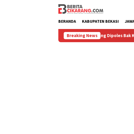
Loncat
ke
konten
BERANDA
KABUPATEN BEKASI
JAW
 Diburu
Pasar Baru Cikarang Dipoles Bak Kawasan Braga
Breaking News