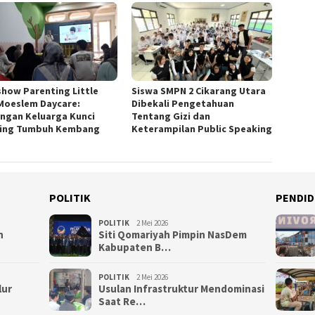
show Parenting Little
Siswa SMPN 2 Cikarang Utara
Moeslem Daycare:
Dibekali Pengetahuan
ngan Keluarga Kunci
Tentang Gizi dan
ing Tumbuh Kembang
Keterampilan Public Speaking
POLITIK
PENDID
POLITIK
2 Mei 2026
n
Siti Qomariyah Pimpin NasDem
Kabupaten B…
POLITIK
2 Mei 2026
lur
Usulan Infrastruktur Mendominasi
Saat Re…