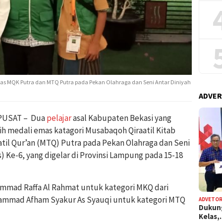
as MQK Putra dan MTQ Putra pada Pekan Olahraga dan Seni Antar Diniyah
ADVER
PUSAT – Dua
pelajar
asal Kabupaten Bekasi yang
ih medali emas katagori Musabaqoh Qiraatil Kitab
il Qur’an (MTQ) Putra pada Pekan Olahraga dan Seni
s) Ke-6, yang digelar di Provinsi Lampung pada 15-18
mmad Raffa Al Rahmat untuk kategori MKQ dari
mmad Afham Syakur As Syauqi untuk kategori MTQ
ADVETOR
Dukun
Kelas