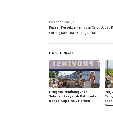
Navigasi
Pos sebelumnya
Dugaan Persekusi Terhadap Calon Bupati 
pos
Coreng Nama Baik Orang Bekasi
POS TERKAIT
Progres Pembangunan
Perj
Sekolah Rakyat di Kabupaten
Teng
Bekasi Capai 65,2 Persen
Ekon
Demi