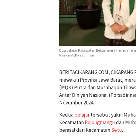
Dua pelajar Kabupaten Bekasi meraih medali em
Nasional (Porsadinnas)
BERITACIKARANG.COM, CIKARANG 
mewakili Provinsi Jawa Barat, mera
(MQK) Putra dan Musabaqoh Tilawat
Antar Diniyah Nasional (Porsadinna
November 2024.
Kedua
pelajar
tersebut yakni Muha
Kecamatan
Bojongmangu
dan Muha
berasal dari Kecamatan
Setu
.