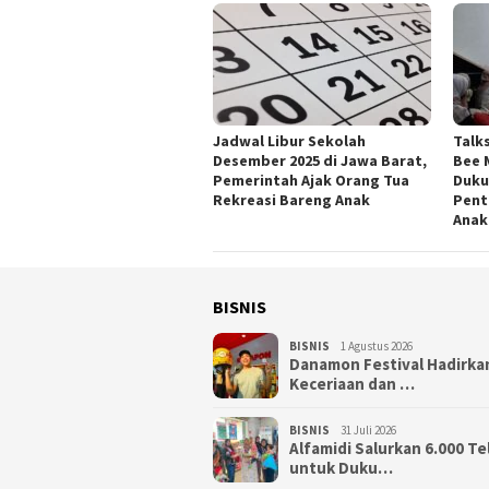
Jadwal Libur Sekolah
Talk
Desember 2025 di Jawa Barat,
Bee 
Pemerintah Ajak Orang Tua
Duku
Rekreasi Bareng Anak
Pent
Anak
BISNIS
BISNIS
1 Agustus 2026
Danamon Festival Hadirka
Keceriaan dan …
BISNIS
31 Juli 2026
Alfamidi Salurkan 6.000 Te
untuk Duku…