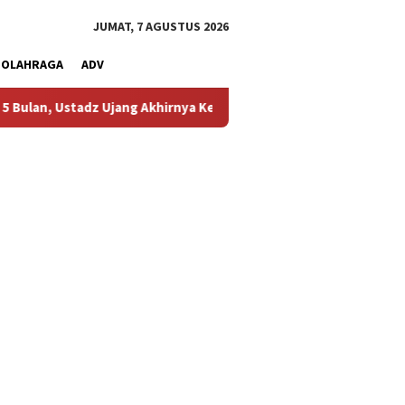
JUMAT, 7 AGUSTUS 2026
OLAHRAGA
ADV
z Ujang Akhirnya Kembali Melihat Motor Kesayangannya
K