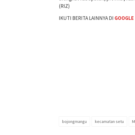
(RIZ)
IKUTI BERITA LAINNYA DI
GOOGLE
bojongmangu
kecamatan setu
M