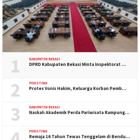
1
KABUPATEN BEKASI
DPRD Kabupaten Bekasi Minta Inspektorat …
2
PERISTIWA
Protes Vonis Hakim, Keluarga Korban Pemb…
3
KABUPATEN BEKASI
Naskah Akademik Perda Pariwisata Rampung…
4
PERISTIWA
Remaja 16 Tahun Tewas Tenggelam di Bendu…