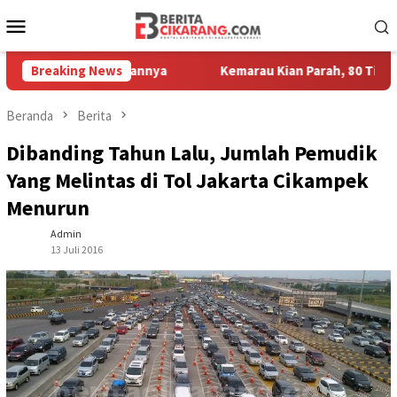
Loncat
Menu
ke
Mobile
konten
or Kesayangannya
Breaking News
Kemarau Kian Parah, 80 Titik di Kabupate
Beranda
Berita
Dibanding Tahun Lalu, Jumlah Pemudik
Yang Melintas di Tol Jakarta Cikampek
Menurun
Admin
13 Juli 2016