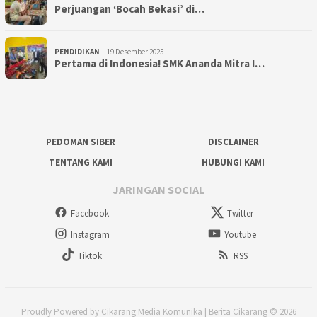
Perjuangan ‘Bocah Bekasi’ di…
PENDIDIKAN
19 Desember 2025
Pertama di Indonesia! SMK Ananda Mitra I…
PEDOMAN SIBER
DISCLAIMER
TENTANG KAMI
HUBUNGI KAMI
JARINGAN SOCIAL
Facebook
Twitter
Instagram
Youtube
Tiktok
RSS
Proudly Powered by Cikarang Media Komunika | Berita Cikarang © 2026