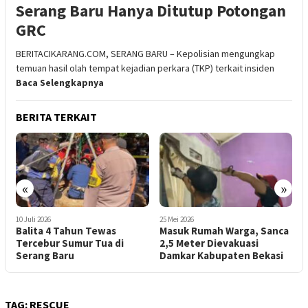
Serang Baru Hanya Ditutup Potongan
GRC
BERITACIKARANG.COM, SERANG BARU – Kepolisian mengungkap
temuan hasil olah tempat kejadian perkara (TKP) terkait insiden
Baca Selengkapnya
BERITA TERKAIT
«
»
25 Mei 2026
2 Februari 2026
1
Masuk Rumah Warga, Sanca
Hari Kedua Pencarian,
T
2,5 Meter Dievakuasi
Pemuda Tenggelam di Kali
P
Damkar Kabupaten Bekasi
Bekasi Ditemukan
B
TAG:
RESCUE