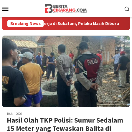
Loncat
Menu
ke
Mobile
konten
 Lowongan Kerja di Sukatani, Pelaku Masih Diburu
Breaking News
Pasar
10 Juli 2026
Hasil Olah TKP Polisi: Sumur Sedalam
15 Meter yang Tewaskan Balita di