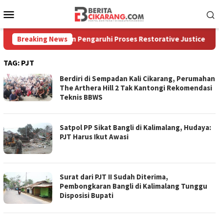
Loncat
Menu
ke
Mobile
konten
a Ada Pihak Lain Pengaruhi Proses Restorative Justice
Breaking News
TAG:
PJT
Berdiri di Sempadan Kali Cikarang, Perumahan
The Arthera Hill 2 Tak Kantongi Rekomendasi
Teknis BBWS
Satpol PP Sikat Bangli di Kalimalang, Hudaya:
PJT Harus Ikut Awasi
Surat dari PJT II Sudah Diterima,
Pembongkaran Bangli di Kalimalang Tunggu
Disposisi Bupati