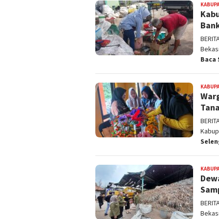
KABUPA
Kabu
Bank
BERIT
Bekas
Baca 
KABUPA
Warg
Tana
BERIT
Kabup
Sele
KABUPA
Dewa
Samp
BERIT
Bekas