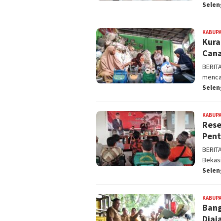
Sele
KABUPA
Kura
Cana
BERIT
menca
Sele
KABUPA
Rese
Pent
BERIT
Bekasi
Sele
KABUPA
Bang
Diaj