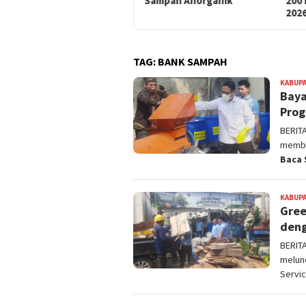
Sampah Anorganik
200 Bank Sampah Baru di
Tan
2026
TAG:
BANK SAMPAH
KABUPA
Baya
Prog
BERIT
member
Baca 
KABUPA
Gree
deng
BERIT
melun
Servi