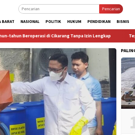
Pencarian
A BARAT
NASIONAL
POLITIK
HUKUM
PENDIDIKAN
BISNIS
asi di Cikarang Tanpa Izin Lengkap
Tegal Danas Darurat 
PALIN