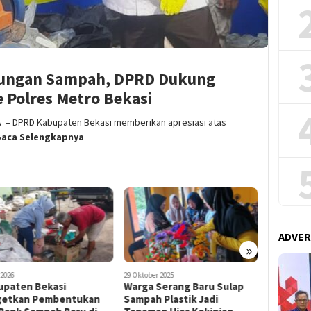
bungan Sampah, DPRD Dukung
 Polres Metro Bekasi
– DPRD Kabupaten Bekasi memberikan apresiasi atas
Baca Selengkapnya
ADVER
»
ober 2025
13 Oktober 2025
4 Juni 2026
ga Serang Baru Sulap
Dewan Dorong Perbaikan
Green Se
ah Plastik Jadi
Infrastruktur Pengelolaan
Bekasi: 