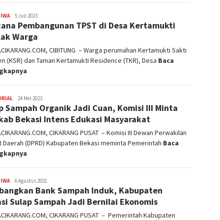
TIWA
admin
5 Juli 2023
ana Pembangunan TPST di Desa Kertamukti
lak Warga
ACIKARANG.COM, CIBITUNG – Warga perumahan Kertamukti Sakti
en (KSR) dan Taman Kertamukti Residence (TKR), Desa
Baca
ngkapnya
ORIAL
admin
24 Mei 2023
p Sampah Organik Jadi Cuan, Komisi III Minta
ab Bekasi Intens Edukasi Masyarakat
ACIKARANG.COM, CIKARANG PUSAT – Komisi III Dewan Perwakilan
t Daerah (DPRD) Kabupaten Bekasi meminta Pemerintah
Baca
ngkapnya
TIWA
admin
6 Agustus 2021
angkan Bank Sampah Induk, Kabupaten
si Sulap Sampah Jadi Bernilai Ekonomis
ACIKARANG.COM, CIKARANG PUSAT – Pemerintah Kabupaten