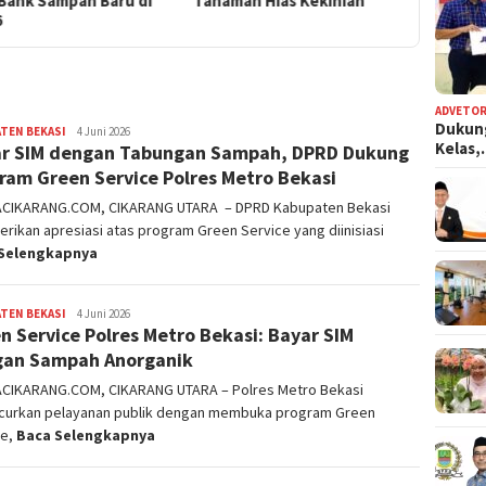
aman Hias Kekinian
Sampah PT Xaviera Global
Sampah 
Synergy
ADVETOR
Dukun
TEN BEKASI
admin
4 Juni 2026
Kelas
r SIM dengan Tabungan Sampah, DPRD Dukung
ram Green Service Polres Metro Bekasi
ACIKARANG.COM, CIKARANG UTARA – DPRD Kabupaten Bekasi
ikan apresiasi atas program Green Service yang diinisiasi
Selengkapnya
TEN BEKASI
admin
4 Juni 2026
n Service Polres Metro Bekasi: Bayar SIM
an Sampah Anorganik
ACIKARANG.COM, CIKARANG UTARA – Polres Metro Bekasi
curkan pelayanan publik dengan membuka program Green
ce,
Baca Selengkapnya