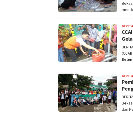
Bekas
mendo
BERITA
CCAI
Gela
BERIT
(CCAI
Sele
BERITA
Pemk
Peng
BERIT
Bekas
dan P