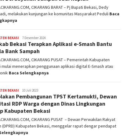
ACIKARANG.COM, CIKARANG BARAT – Pj Bupati Bekasi, Dedy
yadi, melakukan kunjungan ke komunitas Masyarakat Peduli
Baca
ngkapnya
TEN BEKASI
admin
7 Desember 2024
ab Bekasi Terapkan Aplikasi e-Smash Bantu
la Bank Sampah
ACIKARANG.COM, CIKARANG PUSAT – Pemerintah Kabupaten
 mulai menerapkan penggunaan aplikasi digital E-Smash atau
ronik
Baca Selengkapnya
TEN BEKASI
admin
10 Juli 2023
lakan Pembangunan TPST Kertamukti, Dewan
litasi RDP Warga dengan Dinas Lingkungan
p Kabupaten Bekasi
ACIKARANG.COM, CIKARANG PUSAT – Dewan Perwakilan Rakyat
h (DPRD) Kabupaten Bekasi, menggelar rapat dengar pendapat
Selengkapnya