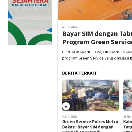
4 Juni 2026
Bayar SIM dengan Ta
Program Green Service
BERITACIKARANG.COM, CIKARANG UTARA 
program Green Service yang diinisiasi
BERITA TERKAIT
«
4 Juni 2026
21 Mei 2026
29 Okt
Green Service Polres Metro
Kabupaten Bekasi
War
Bekasi: Bayar SIM dengan
Targetkan Pembentukan
Samp