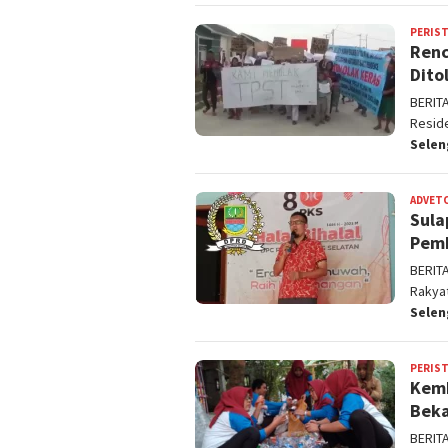
PERIS
Renc
Dito
BERIT
Resid
Sele
ADVET
Sula
Pemk
BERIT
Rakya
Sele
PERIS
Kemb
Beka
BERIT