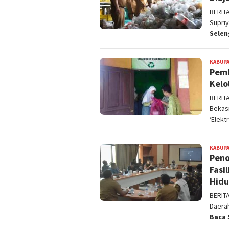
BERIT
Supri
Sele
KABUPA
Pemk
Kelo
BERIT
Bekasi
‘Elekt
KABUPA
Peno
Fasi
Hidu
BERIT
Daera
Baca 