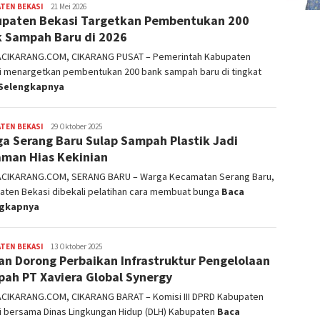
TEN BEKASI
admin
21 Mei 2026
paten Bekasi Targetkan Pembentukan 200
 Sampah Baru di 2026
ACIKARANG.COM, CIKARANG PUSAT – Pemerintah Kabupaten
i menargetkan pembentukan 200 bank sampah baru di tingkat
Selengkapnya
TEN BEKASI
admin
29 Oktober 2025
a Serang Baru Sulap Sampah Plastik Jadi
man Hias Kekinian
ACIKARANG.COM, SERANG BARU – Warga Kecamatan Serang Baru,
aten Bekasi dibekali pelatihan cara membuat bunga
Baca
ngkapnya
TEN BEKASI
admin
13 Oktober 2025
n Dorong Perbaikan Infrastruktur Pengelolaan
ah PT Xaviera Global Synergy
ACIKARANG.COM, CIKARANG BARAT – Komisi III DPRD Kabupaten
i bersama Dinas Lingkungan Hidup (DLH) Kabupaten
Baca