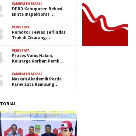
2
KABUPATEN BEKASI
DPRD Kabupaten Bekasi
Minta Inspektorat …
3
PERISTIWA
Pemotor Tewas Terlindas
Truk di Cikarang…
4
PERISTIWA
Protes Vonis Hakim,
Keluarga Korban Pemb…
5
KABUPATEN BEKASI
Naskah Akademik Perda
Pariwisata Rampung…
TORIAL
21 Mei 2026
29 Oktober 2025
rvice Polres Metro
Kabupaten Bekasi
Warga Serang
Bayar SIM dengan
Targetkan Pembentukan
Sampah Plasti