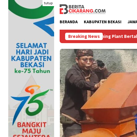
Loncat
tutup
ke
konten
BERANDA
KABUPATEN BEKASI
JAW
Bikin Polusi Debu, Lima Batching Plant Bertahun-tahun Beroper
Breaking News