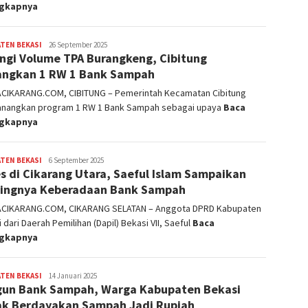
ngkapnya
TEN BEKASI
admin
26 September 2025
ngi Volume TPA Burangkeng, Cibitung
ngkan 1 RW 1 Bank Sampah
ACIKARANG.COM, CIBITUNG – Pemerintah Kecamatan Cibitung
nangkan program 1 RW 1 Bank Sampah sebagai upaya
Baca
ngkapnya
TEN BEKASI
admin
6 September 2025
s di Cikarang Utara, Saeful Islam Sampaikan
ingnya Keberadaan Bank Sampah
ACIKARANG.COM, CIKARANG SELATAN – Anggota DPRD Kabupaten
 dari Daerah Pemilihan (Dapil) Bekasi VII, Saeful
Baca
ngkapnya
TEN BEKASI
admin
14 Januari 2025
un Bank Sampah, Warga Kabupaten Bekasi
ak Berdayakan Sampah Jadi Rupiah