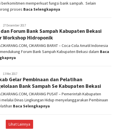
i berkomitmen memperkuat fungsi bank sampah. Selain
rong proses
Baca Selengkapnya
admin
27 Desember 2017
 dan Forum Bank Sampah Kabupaten Bekasi
r Workshop Hidroponik
ACIKARANG.COM, CIKARANG BARAT – Coca-Cola Amatil Indonesia
) mendukung Forum Bank Sampah Kabupaten Bekasi dalam
Baca
ngkapnya
admin
13 Mei 2017
ab Gelar Pembinaan dan Pelatihan
elolaan Bank Sampah Se Kabupaten Bekasi
ACIKARANG.COM, CIKARANG PUSAT – Pemerintah Kabupaten
i melalui Dinas Lingkungan Hidup menyelanggarakan Pembinaan
elatihan
Baca Selengkapnya
Lihat Lainnya