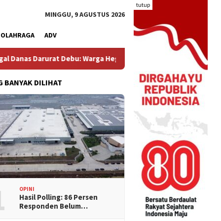
tutup
MINGGU, 9 AGUSTUS 2026
OLAHRAGA
ADV
Debu: Warga Hegarmukti Protes Ceceran Material dari Truk Molen
G BANYAK DILIHAT
1
OPINI
Hasil Polling: 86 Persen
Responden Belum…