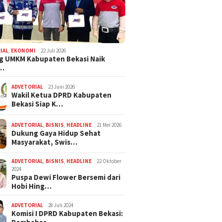
Anorganik
200 Bank Sampah Baru di
Tanaman Hias
2026
IAL
,
EKONOMI
22 Juli 2026
g UMKM Kabupaten Bekasi Naik
,…
ADVETORIAL
23 Juni 2026
Wakil Ketua DPRD Kabupaten
Bekasi Siap K…
ADVETORIAL
,
BISNIS
,
HEADLINE
21 Mei 2026
Dukung Gaya Hidup Sehat
Masyarakat, Swis…
ADVETORIAL
,
BISNIS
,
HEADLINE
22 Oktober
2024
Puspa Dewi Flower Bersemi dari
Hobi Hing…
ADVETORIAL
28 Juli 2024
Komisi I DPRD Kabupaten Bekasi: