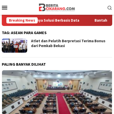
Loncat
Menu
ke
Mobile
konten
kankan Pentingnya Solusi Berbasis Data
Breaking News
Bantah Disebut 
TAG:
ASEAN PARA GAMES
Atlet dan Pelatih Berpretasi Terima Bonus
dari Pemkab Bekasi
PALING BANYAK DILIHAT