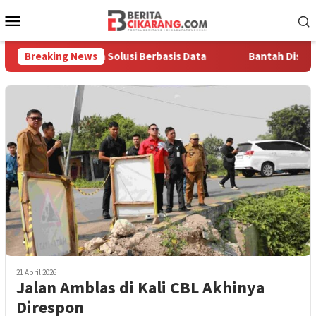
Loncat
Menu
ke
Mobile
konten
n Pentingnya Solusi Berbasis Data
Breaking News
Bantah Disebut Aroga
21 April 2026
Jalan Amblas di Kali CBL Akhinya
Direspon